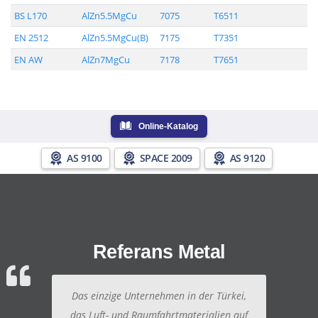
BS L170
AlZn5.5MgCu
7075
T6511
EN 2512
AlZn5.5MgCu(B)
7175
T7351
EN AW
AlZn7MgCu
7178
T7651
Online-Katalog
AS 9100
SPACE 2009
AS 9120
Referans Metal
Das einzige Unternehmen in der Türkei,
das Luft- und Raumfahrtmaterialien auf