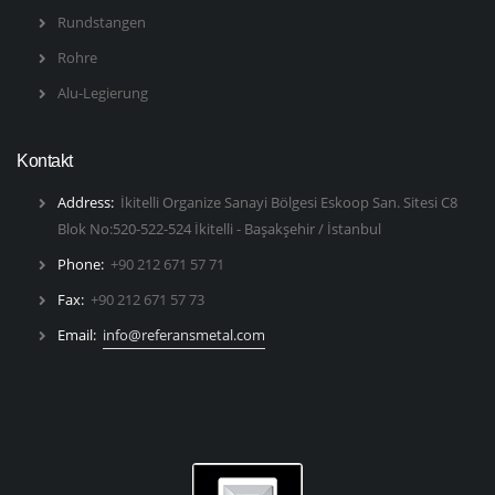
Rundstangen
Rohre
Alu-Legierung
Kontakt
Address:
İkitelli Organize Sanayi Bölgesi Eskoop San. Sitesi C8
Blok No:520-522-524 İkitelli - Başakşehir / İstanbul
Phone:
+90 212 671 57 71
Fax:
+90 212 671 57 73
Email:
info@referansmetal.com