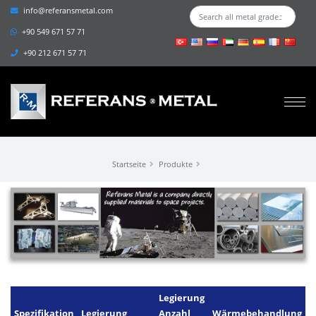
info@referansmetal.com
+90 549 671 57 71
+90 212 671 57 71
Startseite
Produkte
Legierung
Spezifikation
Legierung
Anzahl
Wärmebehandlung