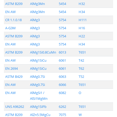
ASTM B209
AlMg3Mn
5454
H32
EN AW
AlMg3Mn
5454
H34
CR 1.1.0.18
AlMg3
5754
H111
A-G3M
AlMg3
5754
H16
ASTM B209
AlMg3
5754
H22
EN AW
AlMg3
5754
H34
ASTM B209
AlMg1Si0.8CuMn
6013
T651
EN AW
AlMg1SiCu
6061
T42
EN 2694
AlMg1SiCu
6061
T62
ASTM B429
AlMg0.7Si
6063
T52
EN AW
AlMg0.7Si
6066
T651
EN AW
AlMgSi1 /
6082
O
AlSi1MgMn
UNS A96262
AlMg1SiPb
6262
T651
ASTM B209
AlZn5.5MgCu
7075
W