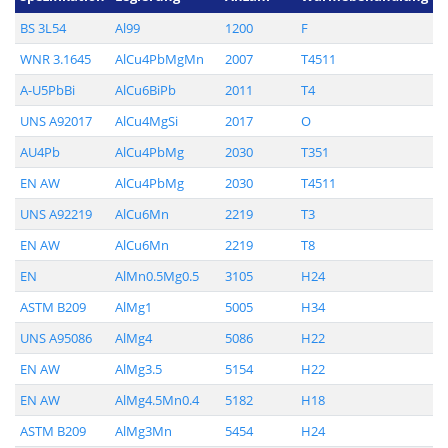
BS 3L54
Al99
1200
F
WNR 3.1645
AlCu4PbMgMn
2007
T4511
A-U5PbBi
AlCu6BiPb
2011
T4
UNS A92017
AlCu4MgSi
2017
O
AU4Pb
AlCu4PbMg
2030
T351
EN AW
AlCu4PbMg
2030
T4511
UNS A92219
AlCu6Mn
2219
T3
EN AW
AlCu6Mn
2219
T8
EN
AlMn0.5Mg0.5
3105
H24
ASTM B209
AlMg1
5005
H34
UNS A95086
AlMg4
5086
H22
EN AW
AlMg3.5
5154
H22
EN AW
AlMg4.5Mn0.4
5182
H18
ASTM B209
AlMg3Mn
5454
H24