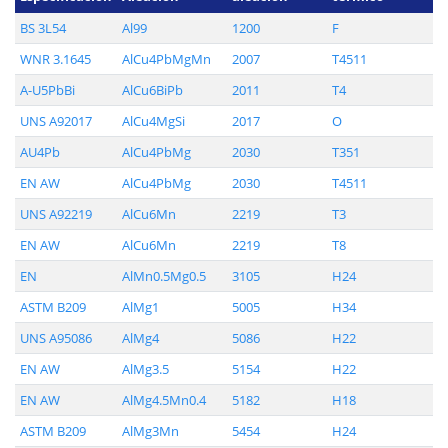
BS 3L54
Al99
1200
F
WNR 3.1645
AlCu4PbMgMn
2007
T4511
A-U5PbBi
AlCu6BiPb
2011
T4
UNS A92017
AlCu4MgSi
2017
O
AU4Pb
AlCu4PbMg
2030
T351
EN AW
AlCu4PbMg
2030
T4511
UNS A92219
AlCu6Mn
2219
T3
EN AW
AlCu6Mn
2219
T8
EN
AlMn0.5Mg0.5
3105
H24
ASTM B209
AlMg1
5005
H34
UNS A95086
AlMg4
5086
H22
EN AW
AlMg3.5
5154
H22
EN AW
AlMg4.5Mn0.4
5182
H18
ASTM B209
AlMg3Mn
5454
H24