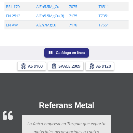
BS L170
AlZn5.5MgCu
7075
T6511
EN 2512
AlZn5.5MgCu(B)
7175
T7351
EN AW
AlZn7MgCu
7178
T7651
Catálogo en línea
AS 9100
SPACE 2009
AS 9120
Referans Metal
La única empresa en Turquía que exporta
materiales aeroespaciales a cuatro