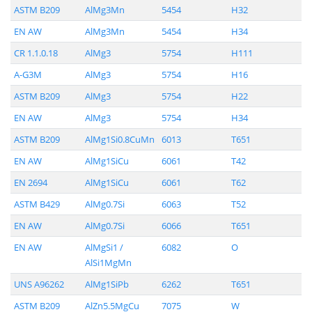
ASTM B209
AlMg3Mn
5454
H32
EN AW
AlMg3Mn
5454
H34
CR 1.1.0.18
AlMg3
5754
H111
A-G3M
AlMg3
5754
H16
ASTM B209
AlMg3
5754
H22
EN AW
AlMg3
5754
H34
ASTM B209
AlMg1Si0.8CuMn
6013
T651
EN AW
AlMg1SiCu
6061
T42
EN 2694
AlMg1SiCu
6061
T62
ASTM B429
AlMg0.7Si
6063
T52
EN AW
AlMg0.7Si
6066
T651
EN AW
AlMgSi1 /
6082
O
AlSi1MgMn
UNS A96262
AlMg1SiPb
6262
T651
ASTM B209
AlZn5.5MgCu
7075
W