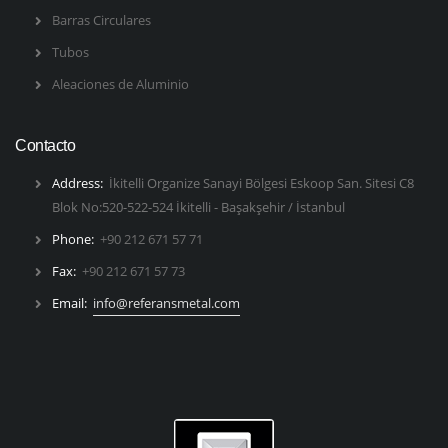
Barras Circulares
Tubos
Aleaciones de Aluminio
Contacto
Address:
İkitelli Organize Sanayi Bölgesi Eskoop San. Sitesi C8
Blok No:520-522-524 İkitelli - Başakşehir / İstanbul
Phone:
+90 212 671 57 71
Fax:
+90 212 671 57 73
Email:
info@referansmetal.com