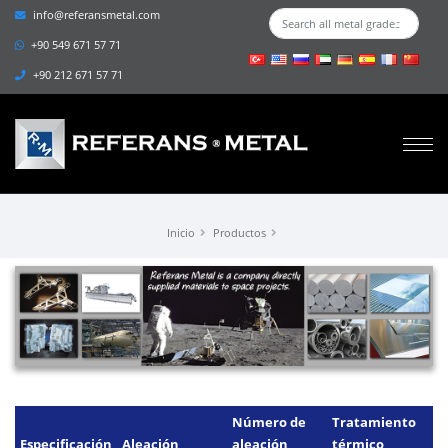
info@referansmetal.com
+90 549 671 57 71
+90 212 671 57 71
Inicio
Productos
Número de
Tratamiento
Especificación
Aleación
aleación
térmico