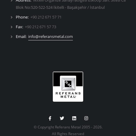
Blok No:520-522-524 İkitelli - Başakşehir / İstanbul
Phone:
+90 212 671 57 71
Fax:
+90 212 671 57 73
Email:
info@referansmetal.com
© Copyright Referans Metal 2005 - 2026.
All Rights Reserved