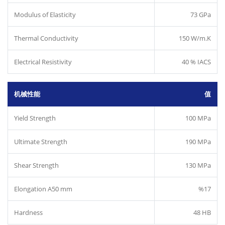
Modulus of Elasticity
73 GPa
Thermal Conductivity
150 W/m.K
Electrical Resistivity
40 % IACS
机械性能
值
Yield Strength
100 MPa
Ultimate Strength
190 MPa
Shear Strength
130 MPa
Elongation A50 mm
%17
Hardness
48 HB