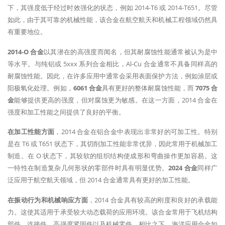
下，其强度低于经过时效强化的状态，例如 2014-T6 或 2014-T651。尽管
如此，由于其可靠的机械性能，该合金在航空航天和机械工程领域仍然具
有重要地位。
2014-O 合金
以其潜在的高强度而闻名，但其耐腐蚀性能通常被认为是中
等水平。与纯铝或 5xxx 系列合金相比，Al-Cu 合金通常不具备同样高的
耐腐蚀性能。因此，在许多应用中通常会采用表面保护方法，例如涂层或
阳极氧化处理。例如，
6061 合金
具有更好的整体耐腐蚀性能，而
7075 合
金
能够提供更高的强度，但对腐蚀更为敏感。在这一方面，2014 合金在
强度和加工性能之间提供了良好的平衡。
在加工性能方面
，2014 合金在铝合金中表现出非常好的可加工性。特别
是在 T6 或 T651 状态下，其切削加工性能非常优异，因此常用于机械加工
制造。在 O 状态下，其较软的组织结构使成形和弯曲操作更加容易。这
一特性在制造复杂几何形状的零部件时具有明显优势。
2024 合金
同样广
泛应用于航空航天领域，但 2014 合金通常具有更好的加工性能。
在振动行为和机械响应方面
，2014 合金具有较高的刚度和良好的承载能
力。这使其适用于承受较大动态载荷的应用环境。该合金常用于飞机结构
部件、连接件、高强度紧固件以及机械零件。相比之下，海洋应用合金如