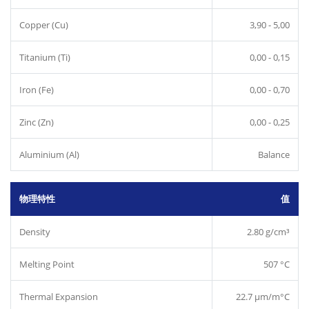
Copper (Cu)
3,90 - 5,00
Titanium (Ti)
0,00 - 0,15
Iron (Fe)
0,00 - 0,70
Zinc (Zn)
0,00 - 0,25
Aluminium (Al)
Balance
物理特性
值
Density
2.80 g/cm³
Melting Point
507 °C
Thermal Expansion
22.7 µm/m°C