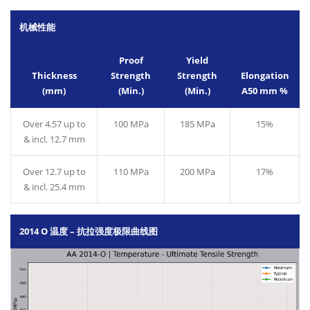
机械性能
Proof
Yield
Thickness
Strength
Strength
Elongation
(mm)
(Min.)
(Min.)
A50 mm %
Over 4.57 up to
100 MPa
185 MPa
15%
& incl. 12.7 mm
Over 12.7 up to
110 MPa
200 MPa
17%
& incl. 25.4 mm
2014 O 温度 – 抗拉强度极限曲线图