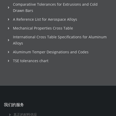
Comparatiive Tolerances for Extrusions and Cold
Drawn Bars
A Reference List for Aerospace Alloys
Mechanical Properties Cross Table
International Cross Table Specifications for Aluminum
Alloys
Aluminum Temper Designations and Codes
TSE tolerances chart
我们的服务
真正的材料供应