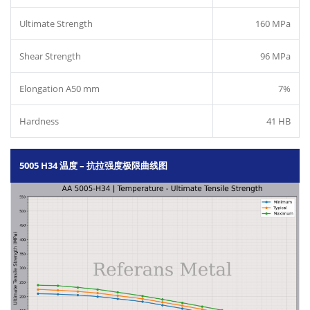
Ultimate Strength
160 MPa
Shear Strength
96 MPa
Elongation A50 mm
7%
Hardness
41 HB
5005 H34 温度 – 抗拉强度极限曲线图