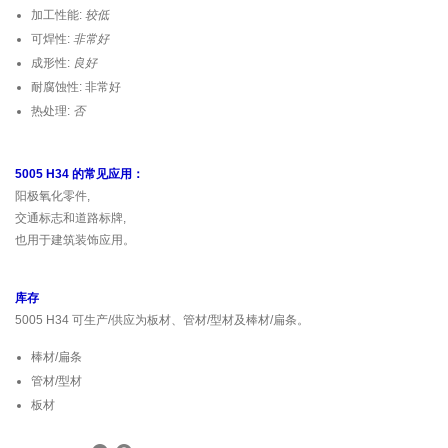
加工性能:
较低
可焊性:
非常好
成形性:
良好
耐腐蚀性: 非常好
热处理:
否
5005 H34 的常见应用：
阳极氧化零件,
交通标志和道路标牌,
也用于建筑装饰应用。
库存
5005 H34 可生产/供应为板材、管材/型材及棒材/扁条。
棒材/扁条
管材/型材
板材