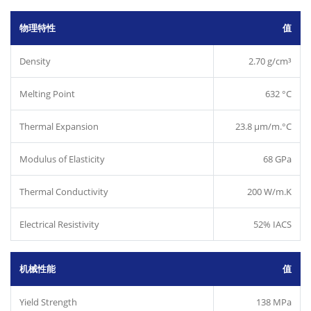
物理特性
值
Density
2.70 g/cm³
Melting Point
632 °C
Thermal Expansion
23.8 µm/m.°C
Modulus of Elasticity
68 GPa
Thermal Conductivity
200 W/m.K
Electrical Resistivity
52% IACS
机械性能
值
Yield Strength
138 MPa