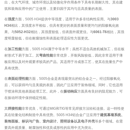
出，在大气环境、城市环境以及轻微化学作用条件下具有长期耐久性。其在建
筑和装饰应用中的广泛使用，主要归因于其均匀且高质量的表面。
在
强度
方面，5005 H34提供中等强度，适用于许多非结构性应用。与
3003
H34
相比，其强度水平相似，但具有更好的表面质量和更均匀的阳极氧化效
果。与
5052-H32
相比，其强度较低，但表面外观更佳。与
6061-T6
相比，其强
度明显较低，但在耐腐蚀性和表面处理适应性方面更优。
在
加工性能
方面，5005 H34属于中等水平；虽然不适合高效机械加工，但在板
材形式下易于加工。其
弯曲性能
非常优异，开裂风险较低，因此非常适用于薄
板应用以及对外观要求较高的产品。其适用于冷成形工艺，使其在批量生产中
具有优势。
在
表面处理性能
方面，5005合金是表现最突出的铝合金之一。经过阳极氧化
后，可以获得均匀且美观的表面，因此广泛应用于装饰领域。同时，它也适用
于喷涂和其他表面处理工艺。此外，在
振动响应
方面具有良好的阻尼能力，可
在振动环境中保持稳定性能。
其
焊接性能
非常优良，可通过MIG和TIG等常见焊接方法轻松连接。这一特性使
其在轻量化结构制造中具有优势。5005 H34铝合金广泛应用于
建筑幕墙系统、
装饰面板、标识与广告、室内设计、照明设备以及电子外壳
等多个领域。在需
要高外观质量、耐腐蚀性和优良成形性的应用中尤为突出。