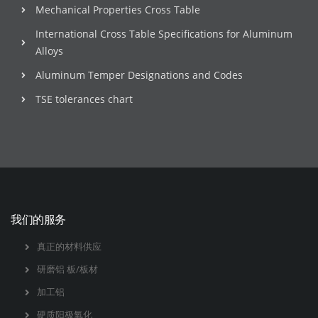
Mechanical Properties Cross Table
International Cross Table Specifications for Aluminum
Alloys
Aluminum Temper Designations and Codes
TSE tolerances chart
我们的服务
真正的材料供应
研磨铝 板/板材
加工铝
硬质阳极氧化