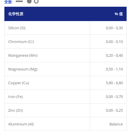
交货:
化学性质
% 值
Silicon (Si)
0,00 - 0,30
Chromium (Cr)
0,00 - 0,10
Manganese (Mn)
0,20 - 0,40
Magnesium (Mg)
0,50 - 1,10
Copper (Cu)
5,80 - 6,80
Iron (Fe)
0,00 - 0,70
Zinc (Zn)
0,00 - 0,25
Aluminium (Al)
Balance