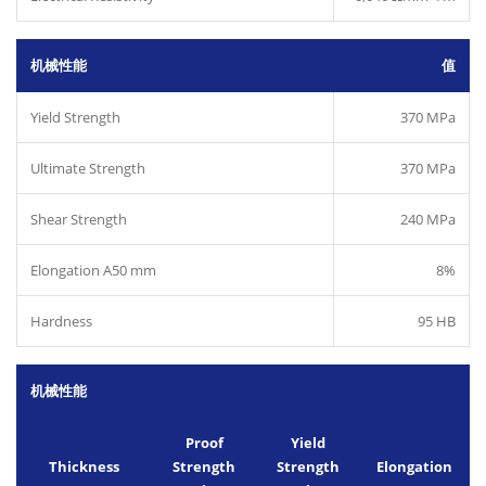
机械性能
值
Yield Strength
370 MPa
Ultimate Strength
370 MPa
Shear Strength
240 MPa
Elongation A50 mm
8%
Hardness
95 HB
机械性能
Proof
Yield
Thickness
Strength
Strength
Elongation