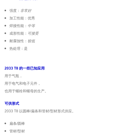
强度：
非常好
加工性能：优秀
焊接性能：
中等
成形性能：
可接受
耐腐蚀性：
较低
热处理：是
2033 T8 的一些已知应用
用于气瓶，
用于电气和电子元件，
也用于螺栓和螺母的生产。
可供形式
2033 T8 以圆棒/扁条和管材/型材形式供应。
扁条/圆棒
管材/型材