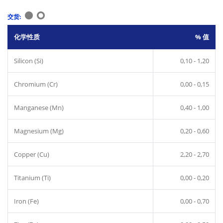
交货:
化学性质
% 值
Silicon (Si)
0,10 - 1,20
Chromium (Cr)
0,00 - 0,15
Manganese (Mn)
0,40 - 1,00
Magnesium (Mg)
0,20 - 0,60
Copper (Cu)
2,20 - 2,70
Titanium (Ti)
0,00 - 0,20
Iron (Fe)
0,00 - 0,70