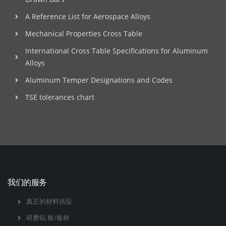
A Reference List for Aerospace Alloys
Mechanical Properties Cross Table
International Cross Table Specifications for Aluminum
Alloys
Aluminum Temper Designations and Codes
TSE tolerances chart
我们的服务
真正的材料供应
研磨铝 板/板材