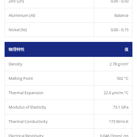
Zinc (Zn)
0,00 - 0,50
Aluminium (Al)
Balance
Nickel (Ni)
0,00 - 0,15
物理特性
值
Density
2.78 g/cm³
Melting Point
502 °C
Thermal Expansion
22.9 µm/m.°C
Modulus of Elasticity
73.1 GPa
Thermal Conductivity
173 W/m.K
Electrical Resistivity
0,046 Ωmm² /m