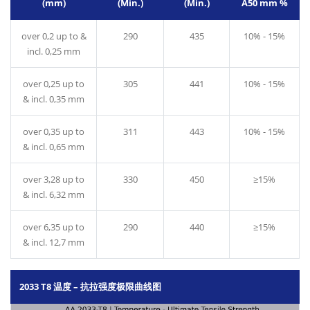
(mm)
(Min.)
(Min.)
A50 mm %
over 0,2 up to &
290
435
10% - 15%
incl. 0,25 mm
over 0,25 up to
305
441
10% - 15%
& incl. 0,35 mm
over 0,35 up to
311
443
10% - 15%
& incl. 0,65 mm
over 3,28 up to
330
450
≥15%
& incl. 6,32 mm
over 6,35 up to
290
440
≥15%
& incl. 12,7 mm
2033 T8 温度 – 抗拉强度极限曲线图