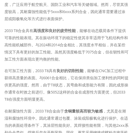
度，广泛应用于航空航天、国防工业和汽车等关键领域。然而，尽管其强
度较高，其耐腐蚀性能低于5xxx和6xxx系列合金，因此通常需要通过涂
层或阳极氧化等方式进行表面保护。
2033 T8合金具有
高强度和良好的疲劳性能
，能够在动态载荷条件下提供
可靠的性能表现。其在振动环境下的稳定性使其非常适用于飞机结构件和
高性能机械部件。与2024和2014合金相比，其强度水平相似，并在某些
情况下具有更好的加工性能。虽然其强度略低于7075合金，但在韧性和可
加工性方面表现出更均衡的性能。
在可加工性方面，2033 T8具有
良好的切削性能
，能够在CNC加工过程中
获得高质量的表面。与6061合金相比，它在保持类似加工便利性的同时提
供更高的强度。然而，由于T8状态，其弯曲和成形能力有限，因此成形操
作通常在时效之前进行。像5052这样的合金在成形性方面更优，但2033
T8在强度方面明显更高。
在耐腐蚀性方面，2033 T8合金由于
含铜量较高而较为敏感
，尤其是在潮
湿和腐蚀性环境中。因此通常通过包覆、涂装或阳极氧化进行保护。在适
当的表面处理条件下，其涂层性能良好。其焊接性能有限，与其他2xxx系
列合金类似，焊接后存在开裂风险。因此，更常采用铆接或螺栓连接等机