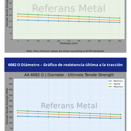
6082 O Diámetro – Gráfico de resistencia última a la tracción