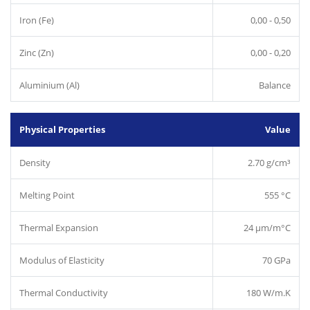
Iron (Fe)
0,00 - 0,50
Zinc (Zn)
0,00 - 0,20
Aluminium (Al)
Balance
Physical Properties
Value
Density
2.70 g/cm³
Melting Point
555 °C
Thermal Expansion
24 µm/m°C
Modulus of Elasticity
70 GPa
Thermal Conductivity
180 W/m.K