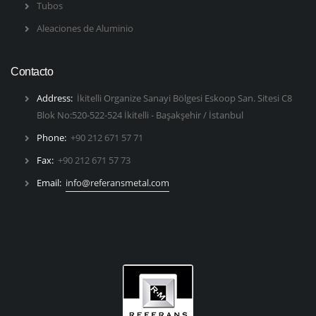
Tubos
Aleaciones de Aluminio
Contacto
Address:
İkitelli Organize Sanayi Bölgesi Eskoop San. Sitesi C8
Blok No:520-522-524 İkitelli - Başakşehir / İstanbul
Phone:
+90 212 671 57 71
Fax:
+90 212 671 57 73
Email:
info@referansmetal.com