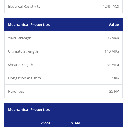
Electrical Resistivity
42 % IACS
Mechanical Properties
Value
Yield Strength
85 MPa
Ultimate Strength
140 MPa
Shear Strength
84 MPa
Elongation A50 mm
18%
Hardness
35 HV
Mechanical Properties
Proof
Yield