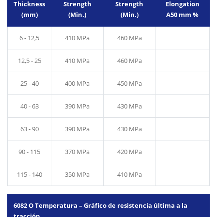
Thickness
Strength
Strength
Elongation
(mm)
(Min.)
(Min.)
A50 mm %
6 - 12,5
410 MPa
460 MPa
12,5 - 25
410 MPa
460 MPa
25 - 40
400 MPa
450 MPa
40 - 63
390 MPa
430 MPa
63 - 90
390 MPa
430 MPa
90 - 115
370 MPa
420 MPa
115 - 140
350 MPa
410 MPa
6082 O Temperatura – Gráfico de resistencia última a la
tracción