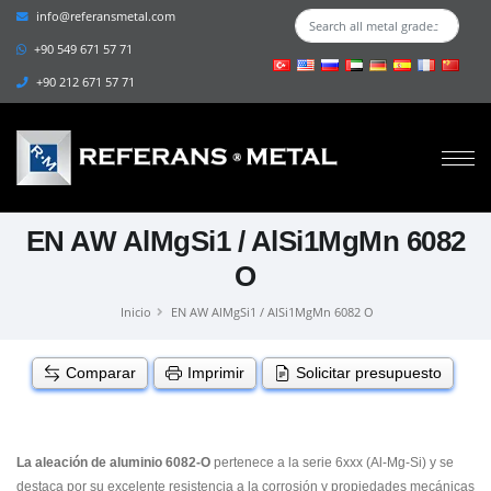
info@referansmetal.com
+90 549 671 57 71
+90 212 671 57 71
EN AW AlMgSi1 / AlSi1MgMn 6082
O
Inicio
EN AW AlMgSi1 / AlSi1MgMn 6082 O
Comparar
Imprimir
Solicitar presupuesto
La aleación de aluminio 6082-O
pertenece a la serie 6xxx (Al-Mg-Si) y se
destaca por su excelente resistencia a la corrosión y propiedades mecánicas