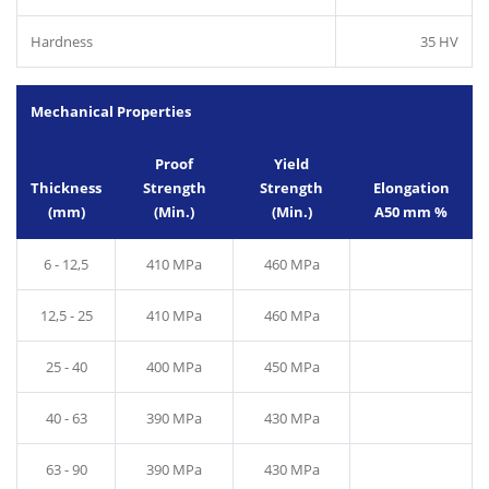
Hardness
35 HV
Mechanical Properties
Proof
Yield
Thickness
Strength
Strength
Elongation
(mm)
(Min.)
(Min.)
A50 mm %
6 - 12,5
410 MPa
460 MPa
12,5 - 25
410 MPa
460 MPa
25 - 40
400 MPa
450 MPa
40 - 63
390 MPa
430 MPa
63 - 90
390 MPa
430 MPa