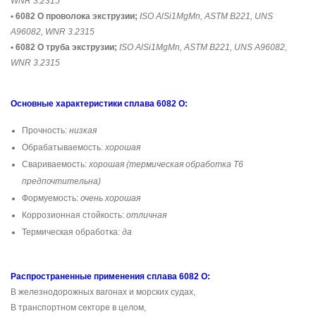
WNR 3.2315
• 6082 O проволока экструзии;
ISO AlSi1MgMn, ASTM B221, UNS
A96082, WNR 3.2315
• 6082 O труба экструзии;
ISO AlSi1MgMn, ASTM B221, UNS A96082,
WNR 3.2315
Основные характеристики сплава 6082 O:
Прочность:
низкая
Обрабатываемость:
хорошая
Свариваемость:
хорошая (термическая обработка T6
предпочтительна)
Формуемость:
очень хорошая
Коррозионная стойкость:
отличная
Термическая обработка:
да
Распространенные применения сплава 6082 O:
В железнодорожных вагонах и морских судах,
В транспортном секторе в целом,