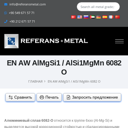
info@referansmetal.com
+90 549 671 57 71
+90 212 671 57 71
EN AW AlMgSi1 / AlSi1MgMn 6082
O
ГЛАВНАЯ
EN AW AlMgSi1 / AlSi1MgMn 6082 O
Сравнить
Печать
Запросить предложение
Алюминиевый сплав 6082-O
относится к группе 6xxx (Al-Mg-Si) и
выделяется высокой коррозионной стойкостью и сбалансированными