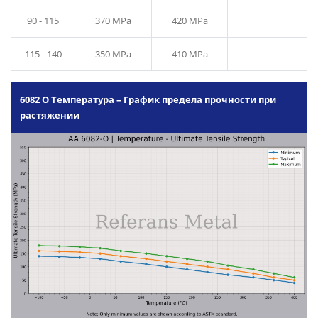
90 - 115
370 MPa
420 MPa
115 - 140
350 MPa
410 MPa
6082 O Температура – График предела прочности при
растяжении