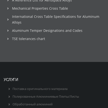
A Reference List for Aerospace Alloys
Mechanical Properties Cross Table
International Cross Table Specifications for Aluminum
Alloys
Aluminum Temper Designations and Codes
TSE tolerances chart
УСЛУГИ
Поставка оригинального материала
Полированные Алюминиевые Плиты/Листы
Обработанный алюминий