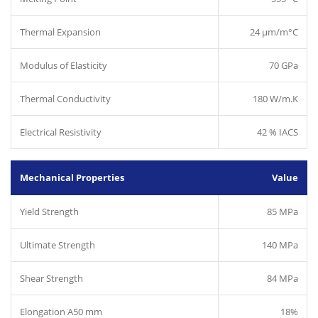
Thermal Expansion
24 µm/m°C
Modulus of Elasticity
70 GPa
Thermal Conductivity
180 W/m.K
Electrical Resistivity
42 % IACS
Mechanical Properties
Value
Yield Strength
85 MPa
Ultimate Strength
140 MPa
Shear Strength
84 MPa
Elongation A50 mm
18%