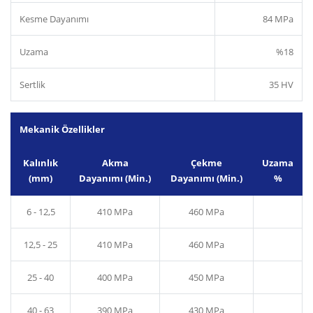
Kesme Dayanımı
84 MPa
Uzama
%18
Sertlik
35 HV
Mekanik Özellikler
Kalınlık
Akma
Çekme
Uzama
(mm)
Dayanımı (Min.)
Dayanımı (Min.)
%
6 - 12,5
410 MPa
460 MPa
12,5 - 25
410 MPa
460 MPa
25 - 40
400 MPa
450 MPa
40 - 63
390 MPa
430 MPa