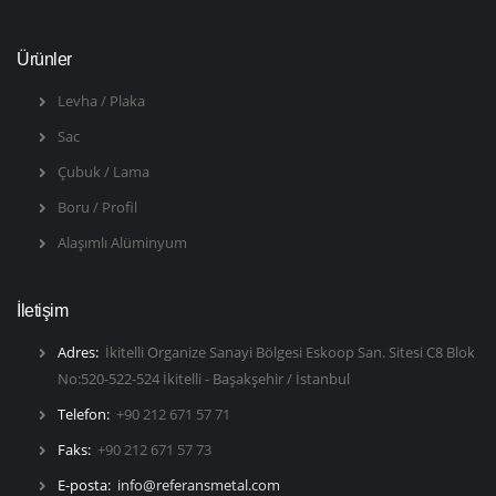
Ürünler
Levha / Plaka
Sac
Çubuk / Lama
Boru / Profil
Alaşımlı Alüminyum
İletişim
Adres:
İkitelli Organize Sanayi Bölgesi Eskoop San. Sitesi C8 Blok
No:520-522-524 İkitelli - Başakşehir / İstanbul
Telefon:
+90 212 671 57 71
Faks:
+90 212 671 57 73
E-posta:
info@referansmetal.com