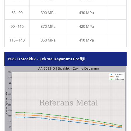
63 - 90
390 MPa
430 MPa
90 - 115
370 MPa
420 MPa
115 - 140
350 MPa
410 MPa
6082 O Sıcaklık – Çekme Dayanımı Grafiği