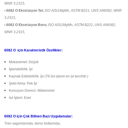
WNR 3.2315,
• 6082 O Ekstrüzyon Tel;
ISO AlSi1MgMn, ASTM B221, UNS A96082, WNR
3.2315,
• 6082 O Ekstrüzyon Boru;
ISO AlSi1MgMn, ASTM B221, UNS A96082,
WNR 3.2315,
6082 O için Karakteristik Özellikler:
Mukavemet:
Düşük
İşlenebilirlik:
İyi
Kaynak Edilebilirlik:
İyi (T6 Isıl işlemi en iyi tercihtir.)
Şekil Alma: Pek
İyi
Korozyon Direnci:
Mükemmel
Isıl İşlem:
Evet
6082 O için Çok Bilinen Bazı Uygulamalar:
Tren vagonlarında, deniz botlarında,