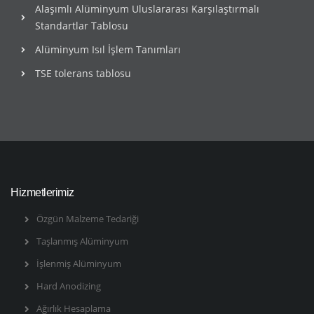
Alaşımlı Alüminyum Uluslararası Karşılaştırmalı
Standartlar Tablosu
Alüminyum Isıl İşlem Tanımları
TSE tolerans tablosu
Hizmetlerimiz
Özgün Malzeme Tedariği
Taşlanmış Alüminyum
İşlenmiş Alüminyum
Hard Anodizing
Ağırlık Hesaplama