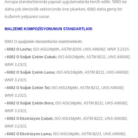
Avrupa standartlarında yapısal uygulamalarda tercih edilir. 5083 ise
daha çok denizcilik sektöründe öne çıkarken, 6082 daha geniş bir
kullanım yelpazesi sunar.
MALZEME KOMPOZİSYONUNUN STANDARTLARI
6082 O aşağıdaki standartlarda olabilmektedir.
• 6082 O Levha;
ISO AlSi1MgMn, ASTM B209, UNS A96082, WNR 3.2315,
• 6082 O Soğuk Çekim Çubuk;
ISO AlSi1MgMn, ASTM B211, UNS A96082,
WNR 3.2315,
• 6082 O​ Soğuk Çekim Lama;
ISO AlSi1MgMn, ASTM B211, UNS A96082,
WNR 3.2315,
• 6082 O​ Soğuk Çekim Tel;
ISO AlSi1MgMn, ASTM B211, UNS A96082,
WNR 3.2315,
• 6082 O​ Soğuk Çekim Boru;
ISO AlSi1MgMn, ASTM B211, UNS A96082,
WNR 3.2315,
• 6082 O Ekstrüzyon Çubuk;
ISO AlSi1MgMn, ASTM B221, UNS A96082,
WNR 3.2315,
• 6082 O Ekstrüzyon Lama;
ISO AlSi1MgMn, ASTM B221, UNS A96082,