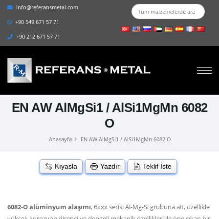
info@referansmetal.com
+90 549 671 57 71
+90 212 671 57 71
EN AW AlMgSi1 / AlSi1MgMn 6082
O
Anasayfa
EN AW AlMgSi1 / AlSi1MgMn 6082 O
Kıyasla
Yazdır
Teklif İste
6082-O alüminyum alaşımı
, 6xxx serisi Al-Mg-Si grubuna ait, özellikle
yüksek korozyon direnci ve dengeli mekanik özellikleri ile öne çıkan bir