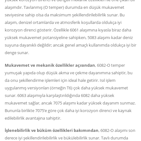
alaşımdır. Tavlanmış (O temper) durumda en düşük mukavemet
seviyesine sahip olsa da maksimum şekillendirilebilirlik sunar. Bu
alaşım, denizel ortamlarda ve atmosferik koşullarda oldukça iyi
korozyon direnci gösterir. Özellikle 6061 alaşımına kıyasla biraz daha
yüksek mukavemet potansiyeline sahipken, 5083 alaşımı kadar deniz
suyuna dayanıklı değildir; ancak genel amaçlı kullanımda oldukça iyi bir
denge sunar.
Mukavemet ve mekanik özellikler açısından
, 6082-O temper
yumuşak yapıda olup düşük akma ve çekme dayanımına sahiptir, bu
da onu şekillendirme işlemleri için ideal hale getirir. Isıl işlem
uygulanmış versiyonları (örneğin T6) çok daha yüksek mukavemet
sunar. 6063 alaşımıyla karşılaştırıldığında 6082 daha yüksek
mukavemet sağlar, ancak 7075 alaşımı kadar yüksek dayanım sunmaz.
Bununla birlikte 7075’e göre çok daha iyi korozyon direnci ve kaynak
edilebilirlik avantajına sahiptir.
İşlenebilirlik ve büküm özellikleri bakımından
, 6082-O alaşımı son
derece iyi şekillendirilebilirlik ve bükülebilirlik sunar. Tavlı durumda