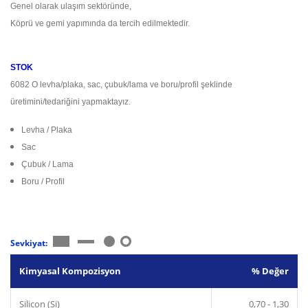
Genel olarak ulaşım sektöründe,
Köprü ve gemi yapımında da tercih edilmektedir.
STOK
6082 O levha/plaka, sac, çubuk/lama ve boru/profil şeklinde
üretimini/tedariğini yapmaktayız.
Levha / Plaka
Sac
Çubuk / Lama
Boru / Profil
Sevkiyat:
Kimyasal Kompozisyon
% Değer
Silicon (Si)
0,70 - 1,30