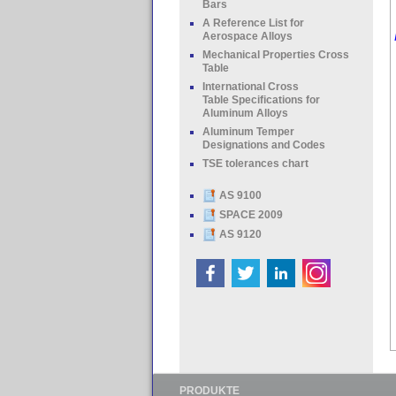
Bars
A Reference List for
Aerospace Alloys
Mechanical Properties Cross
Table
International Cross
Table Specifications for
Aluminum Alloys
Aluminum Temper
Designations and Codes
TSE tolerances chart
AS 9100
SPACE 2009
AS 9120
PRODUKTE