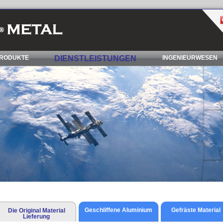
RODUKTE
DIENSTLEISTUNGEN
INGENIEURWESEN
Geschliffene Aluminium
Gefräste Material
Die Original Material
Lieferung