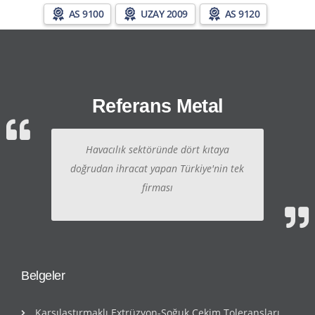
AS 9100
UZAY 2009
AS 9120
Referans Metal
Havacılık sektöründe dört kıtaya
doğrudan ihracat yapan Türkiye'nin tek
firması
Belgeler
Karşılaştırmaklı Extrüzyon-Soğuk Çekim Toleransları