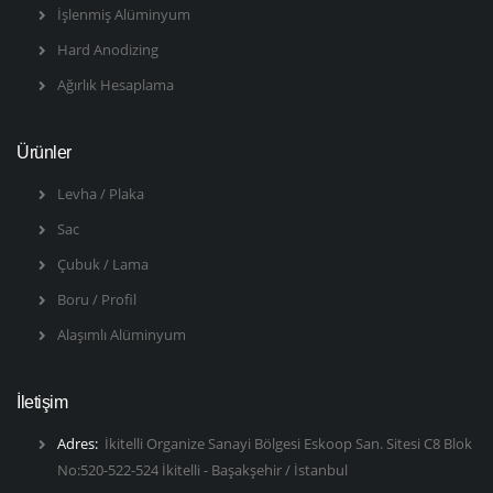
İşlenmiş Alüminyum
Hard Anodizing
Ağırlık Hesaplama
Ürünler
Levha / Plaka
Sac
Çubuk / Lama
Boru / Profil
Alaşımlı Alüminyum
İletişim
Adres:
İkitelli Organize Sanayi Bölgesi Eskoop San. Sitesi C8 Blok
No:520-522-524 İkitelli - Başakşehir / İstanbul