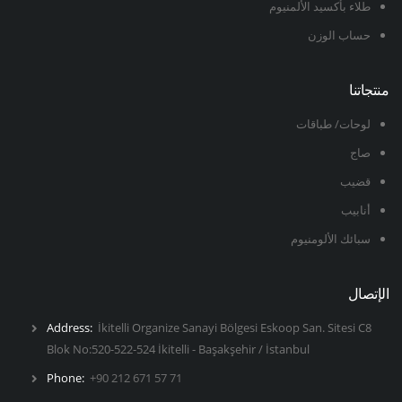
طلاء بأكسيد الألمنيوم
حساب الوزن
منتجاتنا
لوحات/ طباقات
صاج
قضيب
أنابيب
سبائك الألومنيوم
الإتصال
Address:
İkitelli Organize Sanayi Bölgesi Eskoop San. Sitesi C8
Blok No:520-522-524 İkitelli - Başakşehir / İstanbul
Phone:
+90 212 671 57 71