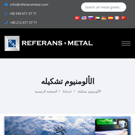
info@referansmetal.com
+90 549 671 57 71
+90 212 671 57 71
الألومنيوم تشكيله
الألومنيوم تشكيله
خدماتنا
الصفحة الرئيسية