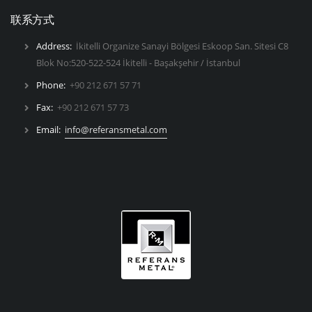
联系方式
Address:
İkitelli Organize Sanayi Bölgesi Eskoop San. Sitesi C8
Blok No:520-522-524 İkitelli - Başakşehir / İstanbul
Phone:
+90 212 671 57 71
Fax:
+90 212 671 57 73
Email:
info@referansmetal.com