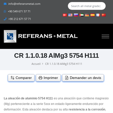
info@referansmetal.com
+90 549 671 57 71
+90 212 671 57 71
CR 1.1.0.18 AlMg3 5754 H111
Accueil
CR 1.1.0.18 AlMg3 5754 H111
Comparer
Imprimer
Demander un devis
La aleación de aluminio 5754 H111
es una aleación que contiene magnesio
(Mg) perteneciente a la serie 5xxx en estado ligeramente endurecido por
deformación. Esta aleación destaca por su alta
resistencia a la corrosión
,