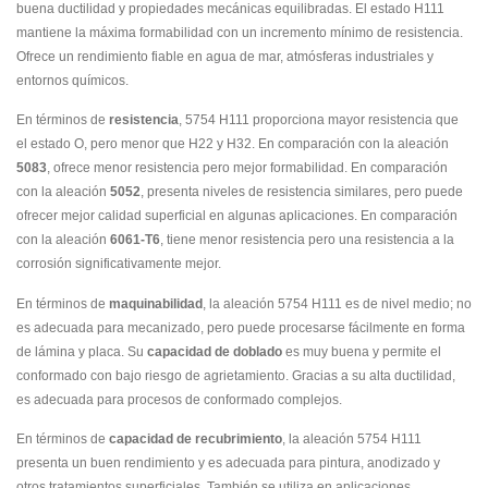
buena ductilidad y propiedades mecánicas equilibradas. El estado H111
mantiene la máxima formabilidad con un incremento mínimo de resistencia.
Ofrece un rendimiento fiable en agua de mar, atmósferas industriales y
entornos químicos.
En términos de
resistencia
, 5754 H111 proporciona mayor resistencia que
el estado O, pero menor que H22 y H32. En comparación con la aleación
5083
, ofrece menor resistencia pero mejor formabilidad. En comparación
con la aleación
5052
, presenta niveles de resistencia similares, pero puede
ofrecer mejor calidad superficial en algunas aplicaciones. En comparación
con la aleación
6061-T6
, tiene menor resistencia pero una resistencia a la
corrosión significativamente mejor.
En términos de
maquinabilidad
, la aleación 5754 H111 es de nivel medio; no
es adecuada para mecanizado, pero puede procesarse fácilmente en forma
de lámina y placa. Su
capacidad de doblado
es muy buena y permite el
conformado con bajo riesgo de agrietamiento. Gracias a su alta ductilidad,
es adecuada para procesos de conformado complejos.
En términos de
capacidad de recubrimiento
, la aleación 5754 H111
presenta un buen rendimiento y es adecuada para pintura, anodizado y
otros tratamientos superficiales. También se utiliza en aplicaciones