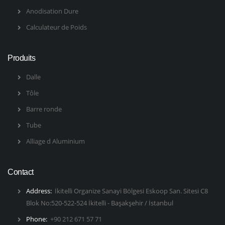
Anodisation Dure
Calculateur de Poids
Produits
Dalle
Tôle
Barre ronde
Tube
Alliage d Aluminium
Contact
Address:
İkitelli Organize Sanayi Bölgesi Eskoop San. Sitesi C8
Blok No:520-522-524 İkitelli - Başakşehir / İstanbul
Phone:
+90 212 671 57 71