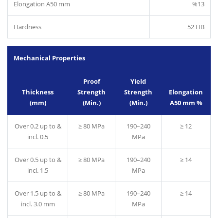
Elongation A50 mm
%13
Hardness
52 HB
Mechanical Properties
Proof
Yield
Thickness
Strength
Strength
Elongation
(mm)
(Min.)
(Min.)
A50 mm %
Over 0.2 up to &
≥ 80 MPa
190–240
≥ 12
incl. 0.5
MPa
Over 0.5 up to &
≥ 80 MPa
190–240
≥ 14
incl. 1.5
MPa
Over 1.5 up to &
≥ 80 MPa
190–240
≥ 14
incl. 3.0 mm
MPa