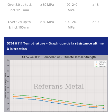
Over 3.0 up to &
≥ 80 MPa
190–240
≥ 18
incl. 12.5 mm
MPa
Over 12.5 up to
≥ 80 MPa
190–240
≥ 19
& incl. 100 mm
MPa
5754 H111 Température – Graphique de la résistance ultime
à la traction