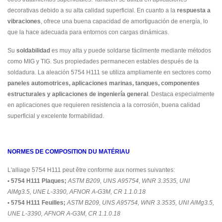
decorativas debido a su alta calidad superficial. En cuanto a la
respuesta a
vibraciones
, ofrece una buena capacidad de amortiguación de energía, lo
que la hace adecuada para entornos con cargas dinámicas.
Su
soldabilidad
es muy alta y puede soldarse fácilmente mediante métodos
como MIG y TIG. Sus propiedades permanecen estables después de la
soldadura. La aleación 5754 H111 se utiliza ampliamente en sectores como
paneles automotrices, aplicaciones marinas, tanques, componentes
estructurales y aplicaciones de ingeniería general
. Destaca especialmente
en aplicaciones que requieren resistencia a la corrosión, buena calidad
superficial y excelente formabilidad.
NORMES DE COMPOSITION DU MATÉRIAU
L'alliage 5754 H111 peut être conforme aux normes suivantes:
• 5754 H111 Plaques;
ASTM B209, UNS A95754, WNR 3.3535, UNI
AlMg3.5, UNE L-3390, AFNOR A-G3M, CR 1.1.0.18
• 5754 H111 Feuilles;
ASTM B209, UNS A95754, WNR 3.3535, UNI AlMg3.5,
UNE L-3390, AFNOR A-G3M, CR 1.1.0.18