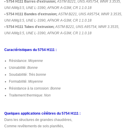
• 5754 H111 Barres d'extrusion;
ASTM B221, UNS A95754, WNR 3.3535,
UNI AlMg3.5, UNE L-3390, AFNOR A-G3M, CR 1.1.0.18
• 5754 H111 Bandes d'extrusion;
ASTM B221, UNS A95754, WNR 3.3535,
UNI AlMg3.5, UNE L-3390, AFNOR A-G3M, CR 1.1.0.18
• 5754 H111 Tubes d'extrusion;
ASTM B221, UNS A95754, WNR 3.3535,
UNI AlMg3.5, UNE L-3390, AFNOR A-G3M, CR 1.1.0.18
Caractéristiques du 5754 H111 :
Résistance:
Moyenne
Usinabilité:
Bonne
Soudabilité:
Très bonne
Formabilité:
Moyenne
Résistance à la corrosion:
Bonne
Traitement thermique:
Non
Quelques applications célèbres du 5754 H111 :
Dans les structures de grandes chaudières,
Comme revêtements de sols planifiés,