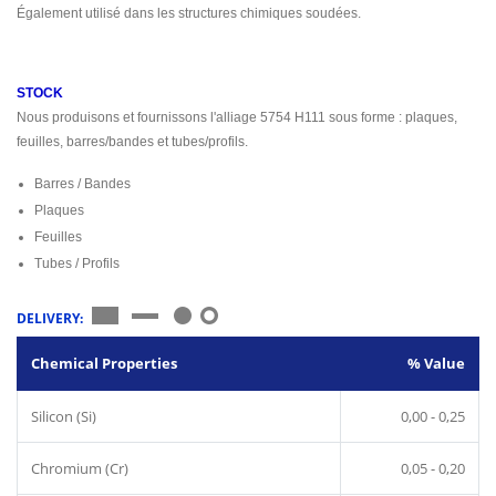
Également utilisé dans les structures chimiques soudées.
STOCK
Nous produisons et fournissons l'alliage 5754 H111 sous forme : plaques,
feuilles, barres/bandes et tubes/profils.
Barres / Bandes
Plaques
Feuilles
Tubes / Profils
DELIVERY:
Chemical Properties
% Value
Silicon (Si)
0,00 - 0,25
Chromium (Cr)
0,05 - 0,20