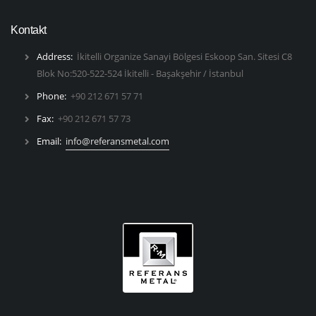
Kontakt
Address:
İkitelli Organize Sanayi Bölgesi Eskoop San. Sitesi C8
Blok No:520-522-524 İkitelli - Başakşehir / İstanbul
Phone:
+90 212 671 57 71
Fax:
+90 212 671 57 73
Email:
info@referansmetal.com