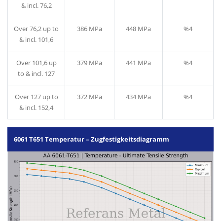
& incl. 76,2
Over 76,2 up to
386 MPa
448 MPa
%4
& incl. 101,6
Over 101,6 up
379 MPa
441 MPa
%4
to & incl. 127
Over 127 up to
372 MPa
434 MPa
%4
& incl. 152,4
6061 T651 Temperatur – Zugfestigkeitsdiagramm