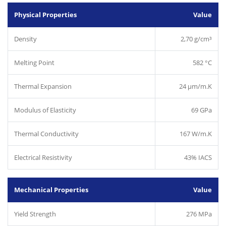
Physical Properties
Value
Density
2,70 g/cm³
Melting Point
582 °C
Thermal Expansion
24 µm/m.K
Modulus of Elasticity
69 GPa
Thermal Conductivity
167 W/m.K
Electrical Resistivity
43% IACS
Mechanical Properties
Value
Yield Strength
276 MPa