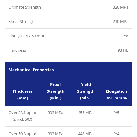
Ultimate Strength
320 MPa
Shear Strength
210 MPa
Elongation A50 mm
12%
Hardness
93 HB
Mechanical Properties
Proof
Yield
Thickness
Strength
Strength
Elongation
(mm)
(Min.)
(Min.)
A50 mm %
Over 38.1 up to
393 MPa
455 MPa
%5
& incl. 50.8
Over 50,8 up to
393 MPa
448 MPa
%4