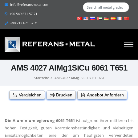
info@referansmetal.com
+90 549 671 57 71
+90 212 671 57 71
AMS 4027 AlMg1SiCu 6061 T651
Startseite
AMS 4027 AlMg1SiCu 6061 T651
Vergleichen
Drucken
Angebot Anfordern
Die Aluminiumlegierung 6061-T651
ist aufgrund ihrer mittleren bis
hohen Festigkeit, guten Korrosionsbeständigkeit und vielseitigen
Einsatzmöglichkeiten eine der am häufigsten verwendeten