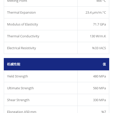
Melting Point
466 °C
Thermal Expansion
23.4 µm/m.°C
Modulus of Elasticity
71.7 GPa
Thermal Conductivity
130 W/m.K
Electrical Resistivity
%33 IACS
机械性能
值
Yield Strength
480 MPa
Ultimate Strength
560 MPa
Shear Strength
330 MPa
Elongation A50 mm
%7