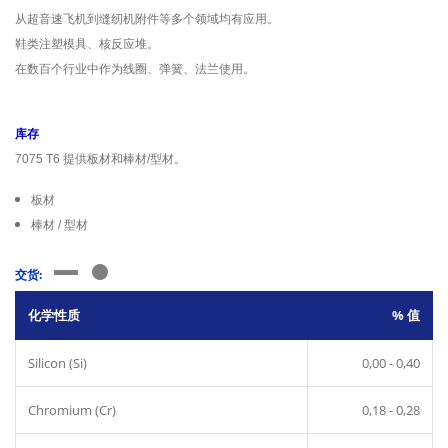
从超音速飞机到缝纫机附件等多个领域均有应用。
鞋类注塑模具、核反应堆。
在数百个行业中作为线圈、弹簧、法兰使用。
库存
7075 T6 提供板材和棒材/型材。
板材
棒材 / 型材
交货:
化学性质
% 值
Silicon (Si)
0,00 - 0,40
Chromium (Cr)
0,18 - 0,28