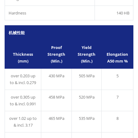
Hardness
140 HB
机械性能
Proof
Yield
Thickness
Strength
Strength
Elongation
(mm)
(Min.)
(Min.)
A50 mm %
over 0.203 up
430 MPa
505 MPa
5
to & incl. 0.279
over 0.305 up
458 MPa
520 MPa
7
to & incl. 0.991
over 1.02 up to
465 MPa
535 MPa
8
& incl. 3.17