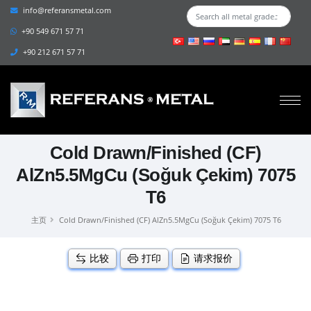
info@referansmetal.com
+90 549 671 57 71
+90 212 671 57 71
Cold Drawn/Finished (CF)
AlZn5.5MgCu (Soğuk Çekim) 7075
T6
主页
Cold Drawn/Finished (CF) AlZn5.5MgCu (Soğuk Çekim) 7075 T6
比较
打印
请求报价