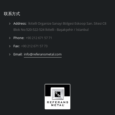
联系方式
Address:
İkitelli Organize Sanayi Bölgesi Eskoop San. Sitesi C8
Blok No:520-522-524 İkitelli - Başakşehir / İstanbul
Phone:
+90 212 671 57 71
Fax:
+90 212 671 57 73
Email:
info@referansmetal.com