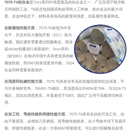
7075-T6铝合金
是7xxx系列中强度最高的铝合金之一，广泛应用于航空航
天和国防工业。T6状态包括固溶热处理和人工时效，使合金达到最大强
度。在这种状态下，材料具有很高的硬度和强度，但延展性显著降低。
在耐腐蚀性能方面
，7075-T6表现为中等
水平，并且对应力腐蚀开裂（SCC）较为
敏感。因此通常需要通过阳极氧化、喷涂
或Alclad包覆进行表面保护。5xxx系列
（如5083）在海洋环境中具有更优异的耐
腐蚀性能，而6061则表现更加均衡。2024
合金同样需要表面保护。
在强度和机械性能方面
，7075-T6具有非常高的屈服强度和抗拉强度，可
与许多钢材竞争。与6061-T6相比，其强度高出约40%至70%；与2024-T3
相比，其抗拉强度更高，并显著优于5083。因此广泛用于高载荷结构应
用。
在加工性、弯曲性能和焊接性能方面
，7075-T6具有良好的可加工性，但
由于硬度高，会增加刀具磨损。其弯曲性能较差，在小弯曲半径下容易开
裂。焊接性能较差，在这一方面6061明显更优。可以进行阳极氧化处理，