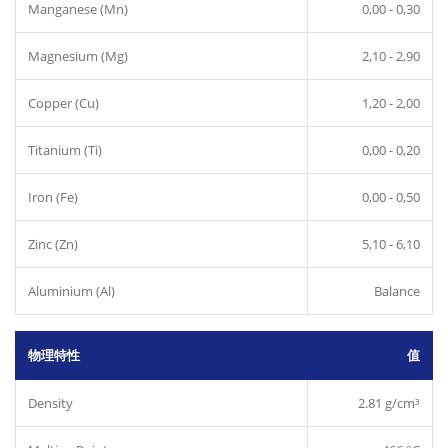
Manganese (Mn)
0,00 - 0,30
Magnesium (Mg)
2,10 - 2,90
Copper (Cu)
1,20 - 2,00
Titanium (Ti)
0,00 - 0,20
Iron (Fe)
0,00 - 0,50
Zinc (Zn)
5,10 - 6,10
Aluminium (Al)
Balance
物理特性
值
Density
2.81 g/cm³