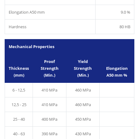
Elongation A50 mm
9.0 %
Hardness
80 HB
Mechanical Properties
Proof
Yield
Thickness
Strength
Strength
Elongation
(mm)
(Min.)
(Min.)
A50 mm %
6 - 12,5
410 MPa
460 MPa
12,5 - 25
410 MPa
460 MPa
25 - 40
400 MPa
450 MPa
40 - 63
390 MPa
430 MPa