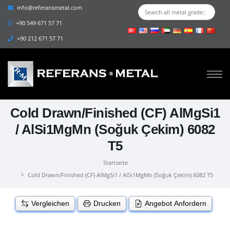
info@referansmetal.com
+90 549 671 57 71
+90 212 671 57 71
Cold Drawn/Finished (CF) AlMgSi1
/ AlSi1MgMn (Soğuk Çekim) 6082
T5
Startseite
Cold Drawn/Finished (CF) AlMgSi1 / AlSi1MgMn (Soğuk Çekim) 6082 T5
Vergleichen
Drucken
Angebot Anfordern