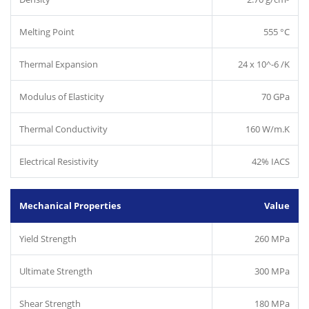
Melting Point
555 °C
Thermal Expansion
24 x 10^-6 /K
Modulus of Elasticity
70 GPa
Thermal Conductivity
160 W/m.K
Electrical Resistivity
42% IACS
Mechanical Properties
Value
Yield Strength
260 MPa
Ultimate Strength
300 MPa
Shear Strength
180 MPa