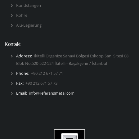
Rundstangen
Rohre
Alu-Legierung
Kontakt
Address:
İkitelli Organize Sanayi Bölgesi Eskoop San. Sitesi C8
Blok No:520-522-524 İkitelli - Başakşehir / İstanbul
Phone:
+90 212 671 57 71
Fax:
+90 212 671 57 73
Email:
info@referansmetal.com