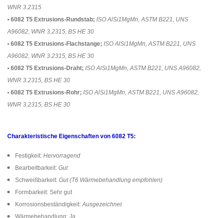
WNR 3.2315
• 6082 T5 Extrusions-Rundstab;
ISO AlSi1MgMn, ASTM B221, UNS
A96082, WNR 3.2315, BS HE 30
• 6082 T5 Extrusions-Flachstange;
ISO AlSi1MgMn, ASTM B221, UNS
A96082, WNR 3.2315, BS HE 30
• 6082 T5 Extrusions-Draht;
ISO AlSi1MgMn, ASTM B221, UNS A96082,
WNR 3.2315, BS HE 30
• 6082 T5 Extrusions-Rohr;
ISO AlSi1MgMn, ASTM B221, UNS A96082,
WNR 3.2315, BS HE 30
Charakteristische Eigenschaften von 6082 T5:
Festigkeit:
Hervorragend
Bearbeitbarkeit:
Gut
Schweißbarkeit:
Gut (T6 Wärmebehandlung empfohlen)
Formbarkeit: Sehr gut
Korrosionsbeständigkeit:
Ausgezeichnet
Wärmebehandlung:
Ja