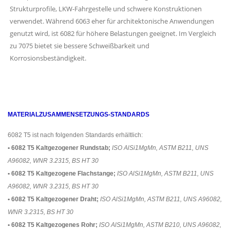
Strukturprofile, LKW-Fahrgestelle und schwere Konstruktionen
verwendet. Während 6063 eher für architektonische Anwendungen
genutzt wird, ist 6082 für höhere Belastungen geeignet. Im Vergleich
zu 7075 bietet sie bessere Schweißbarkeit und
Korrosionsbeständigkeit.
MATERIALZUSAMMENSETZUNGS-STANDARDS
6082 T5 ist nach folgenden Standards erhältlich:
• 6082 T5 Kaltgezogener Rundstab;
ISO AlSi1MgMn, ASTM B211, UNS
A96082, WNR 3.2315, BS HT 30
• 6082 T5 Kaltgezogene Flachstange;
ISO AlSi1MgMn, ASTM B211, UNS
A96082, WNR 3.2315, BS HT 30
• 6082 T5 Kaltgezogener Draht;
ISO AlSi1MgMn, ASTM B211, UNS A96082,
WNR 3.2315, BS HT 30
• 6082 T5 Kaltgezogenes Rohr;
ISO AlSi1MgMn, ASTM B210, UNS A96082,