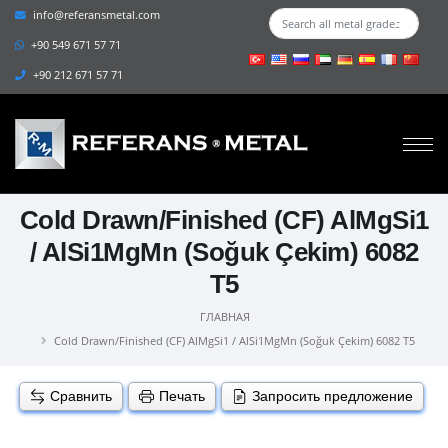
info@referansmetal.com
+90 549 671 57 71
+90 212 671 57 71
Cold Drawn/Finished (CF) AlMgSi1
/ AlSi1MgMn (Soğuk Çekim) 6082
T5
ГЛАВНАЯ
Cold Drawn/Finished (CF) AlMgSi1 / AlSi1MgMn (Soğuk Çekim) 6082 T5
Сравнить
Печать
Запросить предложение