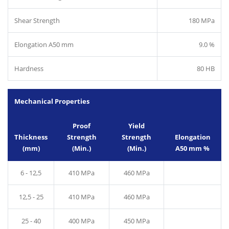
Shear Strength
180 MPa
Elongation A50 mm
9.0 %
Hardness
80 HB
Mechanical Properties
Proof
Yield
Thickness
Strength
Strength
Elongation
(mm)
(Min.)
(Min.)
A50 mm %
6 - 12,5
410 MPa
460 MPa
12,5 - 25
410 MPa
460 MPa
25 - 40
400 MPa
450 MPa