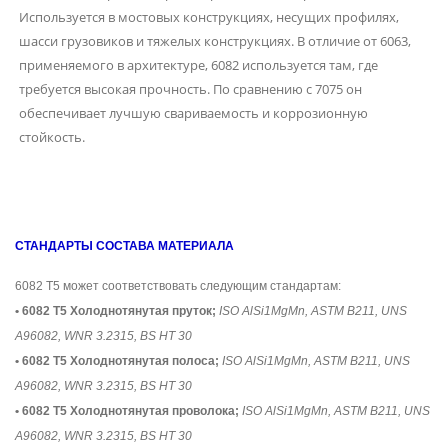
Используется в мостовых конструкциях, несущих профилях,
шасси грузовиков и тяжелых конструкциях. В отличие от 6063,
применяемого в архитектуре, 6082 используется там, где
требуется высокая прочность. По сравнению с 7075 он
обеспечивает лучшую свариваемость и коррозионную
стойкость.
СТАНДАРТЫ СОСТАВА МАТЕРИАЛА
6082 T5 может соответствовать следующим стандартам:
• 6082 T5 Холоднотянутая пруток;
ISO AlSi1MgMn, ASTM B211, UNS
A96082, WNR 3.2315, BS HT 30
• 6082 T5 Холоднотянутая полоса;
ISO AlSi1MgMn, ASTM B211, UNS
A96082, WNR 3.2315, BS HT 30
• 6082 T5 Холоднотянутая проволока;
ISO AlSi1MgMn, ASTM B211, UNS
A96082, WNR 3.2315, BS HT 30