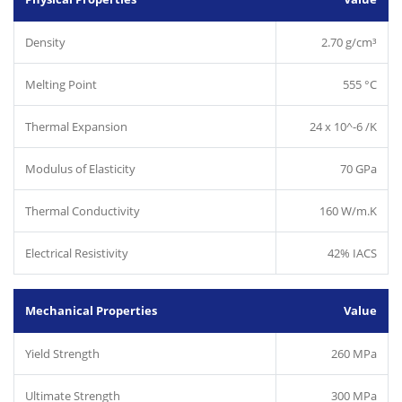
Density
2.70 g/cm³
Melting Point
555 °C
Thermal Expansion
24 x 10^-6 /K
Modulus of Elasticity
70 GPa
Thermal Conductivity
160 W/m.K
Electrical Resistivity
42% IACS
Mechanical Properties
Value
Yield Strength
260 MPa
Ultimate Strength
300 MPa