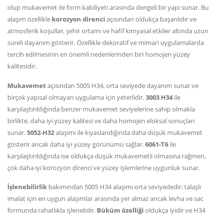
olup mukavemet ile form kabiliyeti arasında dengeli bir yapı sunar. Bu
alaşım özellikle
korozyon direnci
açısından oldukça başarılıdır ve
atmosferik koşullar, şehir ortamı ve hafif kimyasal etkiler altında uzun
süreli dayanım gösterir. Özellikle dekoratif ve mimari uygulamalarda
tercih edilmesinin en önemli nedenlerinden biri homojen yüzey
kalitesidir.
Mukavemet
açısından 5005 H34, orta seviyede dayanım sunar ve
birçok yapısal olmayan uygulama için yeterlidir.
3003 H34
ile
karşılaştırıldığında benzer mukavemet seviyelerine sahip olmakla
birlikte, daha iyi yüzey kalitesi ve daha homojen eloksal sonuçları
sunar.
5052-H32
alaşımı ile kıyaslandığında daha düşük mukavemet
gösterir ancak daha iyi yüzey görünümü sağlar.
6061-T6
ile
karşılaştırıldığında ise oldukça düşük mukavemetli olmasına rağmen,
çok daha iyi korozyon direnci ve yüzey işlemlerine uygunluk sunar.
İşlenebilirlik
bakımından 5005 H34 alaşımı orta seviyededir; talaşlı
imalat için en uygun alaşımlar arasında yer almaz ancak levha ve sac
formunda rahatlıkla işlenebilir.
Büküm özelliği
oldukça iyidir ve H34