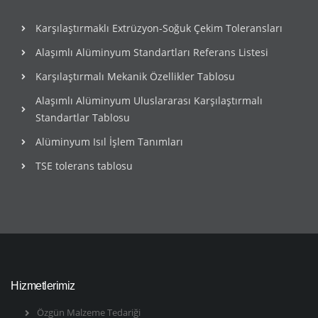
Karşılaştırmaklı Extrüzyon-Soğuk Çekim Toleransları
Alaşımlı Alüminyum Standartları Referans Listesi
Karşılaştırmalı Mekanik Özellikler Tablosu
Alaşımlı Alüminyum Uluslararası Karşılaştırmalı
Standartlar Tablosu
Alüminyum Isıl İşlem Tanımları
TSE tolerans tablosu
Hizmetlerimiz
Özgün Malzeme Tedariği