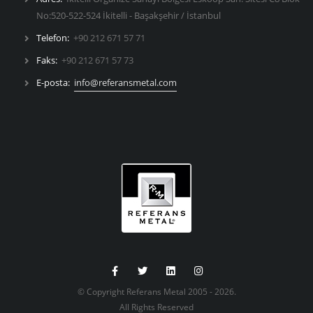
No:520-522-524 İkitelli - Başakşehir / İstanbul
Telefon:
+90 212 671 57 71
Faks:
+90 212 671 57 73
E-posta:
info@referansmetal.com
© Copyright Referans Metal 2005 - 2026.
All Rights Reserved