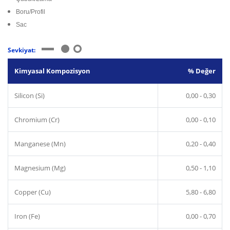
Boru/Profil
Sac
Sevkiyat:
Kimyasal Kompozisyon
% Değer
Silicon (Si)
0,00 - 0,30
Chromium (Cr)
0,00 - 0,10
Manganese (Mn)
0,20 - 0,40
Magnesium (Mg)
0,50 - 1,10
Copper (Cu)
5,80 - 6,80
Iron (Fe)
0,00 - 0,70