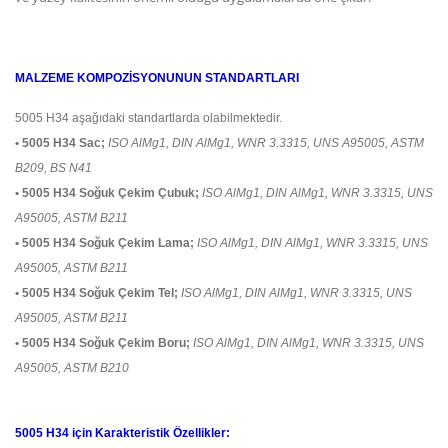
MALZEME KOMPOZİSYONUNUN STANDARTLARI
5005 H34 aşağıdaki standartlarda olabilmektedir.
• 5005 H34 Sac;
ISO AlMg1, DIN AlMg1, WNR 3.3315, UNS A95005, ASTM
B209, BS N41
• 5005 H34 Soğuk Çekim Çubuk;
ISO AlMg1, DIN AlMg1, WNR 3.3315, UNS
A95005, ASTM B211
• 5005 H34​ Soğuk Çekim Lama;
ISO AlMg1, DIN AlMg1, WNR 3.3315, UNS
A95005, ASTM B211
• 5005 H34​ Soğuk Çekim Tel;
ISO AlMg1, DIN AlMg1, WNR 3.3315, UNS
A95005, ASTM B211
• 5005 H34 Soğuk Çekim Boru;
ISO AlMg1, DIN AlMg1, WNR 3.3315, UNS
A95005, ASTM B210
5005 H34 için Karakteristik Özellikler: