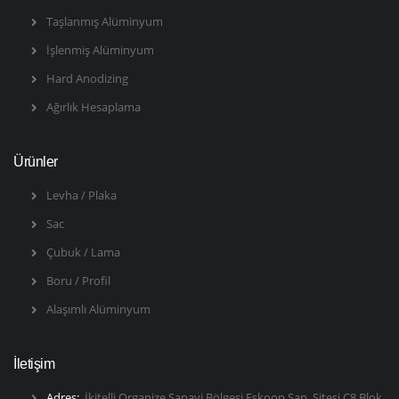
Taşlanmış Alüminyum
İşlenmiş Alüminyum
Hard Anodizing
Ağırlık Hesaplama
Ürünler
Levha / Plaka
Sac
Çubuk / Lama
Boru / Profil
Alaşımlı Alüminyum
İletişim
Adres:
İkitelli Organize Sanayi Bölgesi Eskoop San. Sitesi C8 Blok