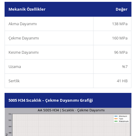
Mekanik Özellikler
Değer
Akma Dayanımı
138 MPa
Çekme Dayanımı
160 MPa
Kesme Dayanımı
96 MPa
Uzama
%7
Sertlik
41 HB
5005 H34 Sıcaklık – Çekme Dayanımı Grafiği