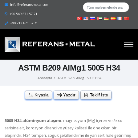
info@referansmetal.com
+90 549 671 57 71
+90 212 671 57 71
ASTM B209 AlMg1 5005 H34
Anasayfa
ASTM B209 AlMg1 5005 H34
Kıyasla
Yazdır
Teklif İste
5005 H34 alüminyum alaşımı
, magnezyum (Mg) içeren ve 5xxx
serisine ait, korozyon direnci ve yüzey kalitesi ile öne çıkan bir
alaşımdır. H34 temperi, soğuk şekillendirme ile yarı sert hale getirilmiş