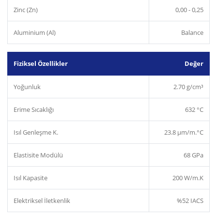
Zinc (Zn)
0,00 - 0,25
Aluminium (Al)
Balance
Fiziksel Özellikler
Değer
Yoğunluk
2.70 g/cm³
Erime Sıcaklığı
632 °C
Isıl Genleşme K.
23.8 µm/m.°C
Elastisite Modülü
68 GPa
Isıl Kapasite
200 W/m.K
Elektriksel İletkenlik
%52 IACS