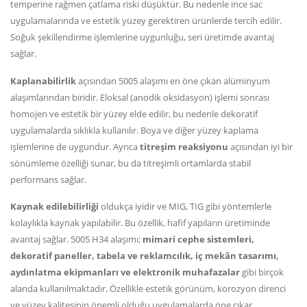
temperine rağmen çatlama riski düşüktür. Bu nedenle ince sac
uygulamalarında ve estetik yüzey gerektiren ürünlerde tercih edilir.
Soğuk şekillendirme işlemlerine uygunluğu, seri üretimde avantaj
sağlar.
Kaplanabilirlik
açısından 5005 alaşımı en öne çıkan alüminyum
alaşımlarından biridir. Eloksal (anodik oksidasyon) işlemi sonrası
homojen ve estetik bir yüzey elde edilir, bu nedenle dekoratif
uygulamalarda sıklıkla kullanılır. Boya ve diğer yüzey kaplama
işlemlerine de uygundur. Ayrıca
titreşim reaksiyonu
açısından iyi bir
sönümleme özelliği sunar, bu da titreşimli ortamlarda stabil
performans sağlar.
Kaynak edilebilirliği
oldukça iyidir ve MIG, TIG gibi yöntemlerle
kolaylıkla kaynak yapılabilir. Bu özellik, hafif yapıların üretiminde
avantaj sağlar. 5005 H34 alaşımı;
mimari cephe sistemleri,
dekoratif paneller, tabela ve reklamcılık, iç mekân tasarımı,
aydınlatma ekipmanları ve elektronik muhafazalar
gibi birçok
alanda kullanılmaktadır. Özellikle estetik görünüm, korozyon direnci
ve yüzey kalitesinin önemli olduğu uygulamalarda öne çıkar.