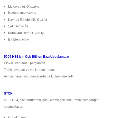
Mukavemet:
Ortalama
İşlenebilirlik:
Düşük
Kaynak Edilebilirlik:
Çok iyi
Şekil Alma:
İyi
Korozyon Direnci: Çok iyi
Isıl İşlem:
Hayır
5005 H34 için Çok Bilinen Bazı Uygulamalar:
Eloksal kaplamalı parçalarda,
Trafik levhaları ve yol tabelalarında,
Ayrıca mimari uygulamalarda da kullanılmaktadır.
STOK
5005 H34, sac, boru/profil, çubuk/lama şeklinde üretimini/tedariğini
yapmaktayız.
Çubuk/Lama