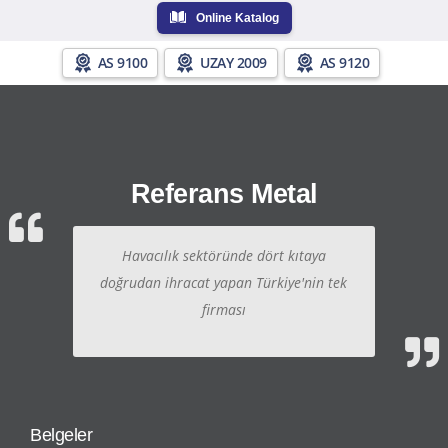
Online Katalog
AS 9100
UZAY 2009
AS 9120
Referans Metal
Havacılık sektöründe dört kıtaya
doğrudan ihracat yapan Türkiye'nin tek
firması
Belgeler