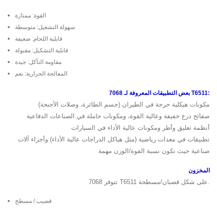
القوة: ممتازة
سهولة التشغيل: متوسطة
قابلية اللحام: ضعيفة
قابلية التشكيل: مقبولة
مقاومة التآكل: جيدة
المعالجة الحرارية: نعم
بعض التطبيقات المعروفة لـ 7068 T6511:
مكونات هيكلية حرجة في الطيران (جسم الطائرة، وصلات الأجنحة)
صفائح درع خفيفة وعالية القوة، ومكونات حاملة في الصناعات الدفاعية
أنظمة تعليق وأطر ومكونات عالية الأداء في السيارات
تطبيقات في معدات رياضية (مثل هياكل الدراجات عالية الأداء) وأجزاء آلات
صناعية حيث تكون نسبة القوة/الوزن مهمة
المخزون
تتوفر 7068 T6511 على شكل قضبان/مسطحة.
قضيب / مسطح