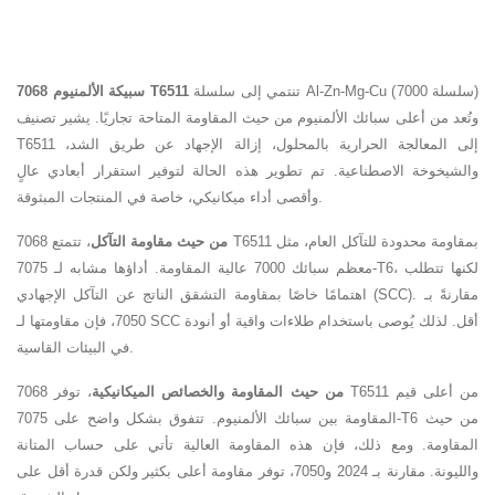
تنتمي إلى سلسلة Al-Zn-Mg-Cu (سلسلة 7000)
سبيكة الألمنيوم 7068 T6511
وتُعد من أعلى سبائك الألمنيوم من حيث المقاومة المتاحة تجاريًا. يشير تصنيف
T6511 إلى المعالجة الحرارية بالمحلول، إزالة الإجهاد عن طريق الشد،
والشيخوخة الاصطناعية. تم تطوير هذه الحالة لتوفير استقرار أبعادي عالٍ
وأقصى أداء ميكانيكي، خاصة في المنتجات المبثوقة.
من حيث مقاومة التآكل
، تتمتع 7068 T6511 بمقاومة محدودة للتآكل العام، مثل
معظم سبائك 7000 عالية المقاومة. أداؤها مشابه لـ 7075-T6، لكنها تتطلب
اهتمامًا خاصًا بمقاومة التشقق الناتج عن التآكل الإجهادي (SCC). مقارنةً بـ
7050، فإن مقاومتها لـ SCC أقل. لذلك يُوصى باستخدام طلاءات واقية أو أنودة
في البيئات القاسية.
من حيث المقاومة والخصائص الميكانيكية
، توفر 7068 T6511 من أعلى قيم
المقاومة بين سبائك الألمنيوم. تتفوق بشكل واضح على 7075-T6 من حيث
المقاومة. ومع ذلك، فإن هذه المقاومة العالية تأتي على حساب المتانة
والليونة. مقارنة بـ 2024 و7050، توفر مقاومة أعلى بكثير ولكن قدرة أقل على