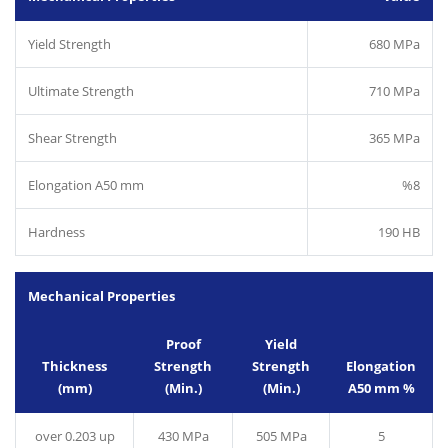
Yield Strength
680 MPa
Ultimate Strength
710 MPa
Shear Strength
365 MPa
Elongation A50 mm
%8
Hardness
190 HB
Mechanical Properties
Proof
Yield
Thickness
Strength
Strength
Elongation
(mm)
(Min.)
(Min.)
A50 mm %
over 0.203 up
430 MPa
505 MPa
5