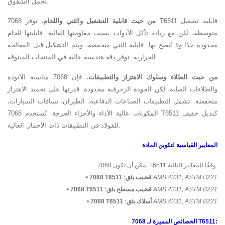
تحمل الشقوق.
من حيث قابلية التشغيل والثني واللحام
، توفر 7068 T6511 قابلية تشغيل
متوسطة، لكن مع زيادة تآكل الأدوات بسبب مقاومتها العالية. قابليتها للحام
محدودة جدًا ولا يُنصح بها. قابلية الثني منخفضة، ويتم التشكيل قبل المعالجة
الحرارية. توفر دقة هندسية عالية في المنتجات المبثوقة.
من حيث الطلاء وسلوك الاهتزاز والتطبيقات
، فإن 7068 مناسبة للأنودة
والطلاءات الصلبة، لكن الجودة الزخرفية محدودة. قدرتها على تخميد الاهتزاز
منخفضة. تشمل التطبيقات الصناعات الدفاعية، الطيران، سباقات السيارات،
المكونات عالية الأداء والأجزاء الحرجة. تُستخدم 7068 T6511 كبديل خفيف
للفولاذ في التطبيقات ذات الأحمال العالية.
المعايير القياسية لتكوين المادة
يمكن أن تكون 7068 T6511 وفقًا للمعايير التالية:
AMS 4331, ASTM B221
؛
7068 T6511 قضيب بثق
•
AMS 4331, ASTM B221
؛
7068 T6511 قضيب مسطح بثق
•
AMS 4331, ASTM B221
؛
7068 T6511 أسلاك بثق
•
الخصائص المميزة لـ 7068 T6511: