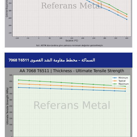
7068 T6511 السماكة – مخطط مقاومة الشد القصوى