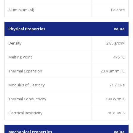
Aluminium (Al)
Balance
Physical Properties
Value
Density
2.85 g/cm³
Melting Point
476 °C
Thermal Expansion
23.4 µm/m.°C
Modulus of Elasticity
71.7 GPa
Thermal Conductivity
190 W/m.K
Electrical Resistivity
%31 IACS
Mechanical Properties
Value