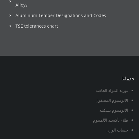
Alloys
Aluminum Temper Designations and Codes
TSE tolerances chart
خدماتنا
توريد المواد الخاصة
الألومنيوم المصقول
الألومنيوم تشكيله
طلاء بأكسيد الألمنيوم
حساب الوزن