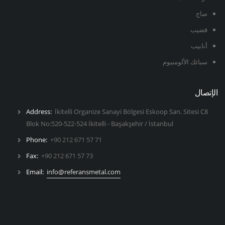
صاج
قضيب
أنابيب
سبائك الألومنيوم
الإتصال
Address:
İkitelli Organize Sanayi Bölgesi Eskoop San. Sitesi C8
Blok No:520-522-524 İkitelli - Başakşehir / İstanbul
Phone:
+90 212 671 57 71
Fax:
+90 212 671 57 73
Email:
info@referansmetal.com