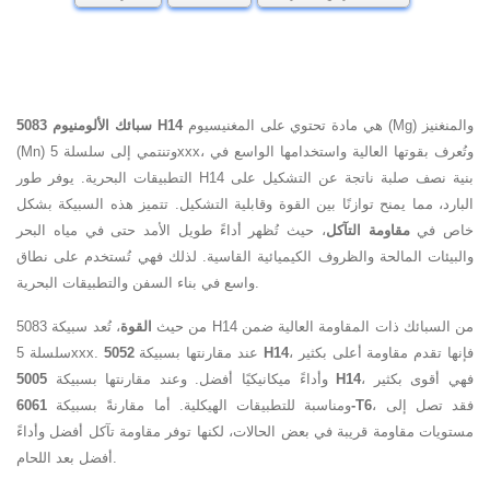
هي مادة تحتوي على المغنيسيوم (Mg) والمنغنيز
سبائك الألومنيوم 5083 H14
(Mn) وتنتمي إلى سلسلة 5xxx، وتُعرف بقوتها العالية واستخدامها الواسع في
التطبيقات البحرية. يوفر طور H14 بنية نصف صلبة ناتجة عن التشكيل على
البارد، مما يمنح توازنًا بين القوة وقابلية التشكيل. تتميز هذه السبيكة بشكل
خاص في
مقاومة التآكل
، حيث تُظهر أداءً طويل الأمد حتى في مياه البحر
والبيئات المالحة والظروف الكيميائية القاسية. لذلك فهي تُستخدم على نطاق
واسع في بناء السفن والتطبيقات البحرية.
من حيث
القوة
، تُعد سبيكة 5083 H14 من السبائك ذات المقاومة العالية ضمن
، فإنها تقدم مقاومة أعلى بكثير
5052 H14
سلسلة 5xxx. عند مقارنتها بسبيكة
، فهي أقوى بكثير
5005 H14
وأداءً ميكانيكيًا أفضل. وعند مقارنتها بسبيكة
، فقد تصل إلى
6061-T6
ومناسبة للتطبيقات الهيكلية. أما مقارنةً بسبيكة
مستويات مقاومة قريبة في بعض الحالات، لكنها توفر مقاومة تآكل أفضل وأداءً
أفضل بعد اللحام.