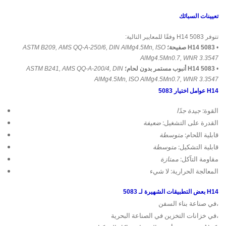
تعيينات السبائك
تتوفر 5083 H14 وفقًا للمعايير التالية:
•
5083 H14 صفيحة؛
ASTM B209, AMS QQ-A-250/6, DIN AlMg4.5Mn, ISO
AlMg4.5Mn0.7, WNR 3.3547
•
5083 H14 أنبوب مستمر بدون لحام؛
ASTM B241, AMS QQ-A-200/4, DIN
AlMg4.5Mn, ISO AlMg4.5Mn0.7, WNR 3.3547
عوامل اختيار 5083 H14
القوة:
جيدة جدًا
القدرة على التشغيل:
ضعيفة
قابلية اللحام:
متوسطة
قابلية التشكيل:
متوسطة
مقاومة التآكل:
ممتازة
المعالجة الحرارية: لا شيء
بعض التطبيقات الشهيرة لـ 5083 H14
في صناعة بناء السفن،
في خزانات التخزين في الصناعة البحرية،