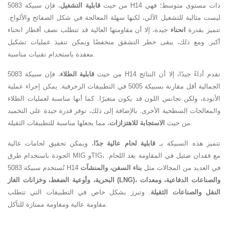
من حيث
قابلية التشغيل
، فإن سبيكة 5083 H14 ذات مستوى متوسط؛ فهي
ليست مثالية للتشغيل الآلي، لكنها سهلة المعالجة في شكل الصفائح والألواح.
تتميز بقدرة
انحناء
جيدة، إلا أن مقاومتها العالية قد تتطلب نصف أقطار انحناء
أكبر. ومع ذلك، يبقى خطر التشقق منخفضًا ويمكن تنفيذ عمليات تشكيل
معقدة باستخدام تقنيات مناسبة.
من حيث
قابلية الطلاء
، فإن سبيكة 5083 H14 تقدم أداءً جيدًا، إلا أن النتائج
الجمالية أقل مقارنة بسبيكة 5005 في التطبيقات الزخرفية. يمكن إجراء عملية
الأنودة، ولكن تجانس اللون قد يكون متغيرًا. كما أنها مناسبة لعمليات الطلاء
والمعالجات السطحية الأخرى. بالإضافة إلى ذلك، توفر قدرة جيدة على التخميد
، مما يجعلها مناسبة للتطبيقات الثقيلة.
من حيث
الاستجابة للاهتزازات
تتميز هذه السبيكة بـ
قابلية لحام عالية جدًا
، ويمكن تحقيق لحامات عالية
الجودة باستخدام طرق MIG وTIG، مع فقدان ضئيل في المقاومة بعد اللحام.
تُستخدم سبيكة 5083 H14 في العديد من المجالات مثل
بناء السفن، والمنشآت
البحرية، وأوعية الضغط، وخزانات الغاز (LNG)، والصناعات الدفاعية، ومعدات
النقل والصناعات الثقيلة
. وتبرز بشكل خاص في التطبيقات التي تتطلب
مقاومة عالية ومقاومة ممتازة للتآكل.