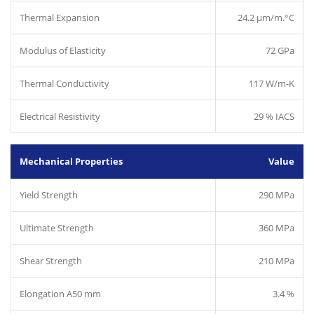
Thermal Expansion
24.2 µm/m.°C
Modulus of Elasticity
72 GPa
Thermal Conductivity
117 W/m-K
Electrical Resistivity
29 % IACS
Mechanical Properties
Value
Yield Strength
290 MPa
Ultimate Strength
360 MPa
Shear Strength
210 MPa
Elongation A50 mm
3.4 %