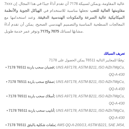
7xxx عالية المقاومة، ويمكن لسبيكة 7178 أن تقدم أداءً جيدًا في هذا المجال. إن
مقاومتها العالية للتعب
تجعلها مناسبة للاستخدام في
الهياكل الجوية والأنظمة
الميكانيكية عالية السرعة والمكونات الهندسية الدقيقة
. وعند استخدامها مع
المعالجات السطحية المناسبة والتصميم الهندسي الصحيح، يمكن أن تقدم أداءً
وتوفر عمر خدمة طويل.
مشابهًا لسبائك
7075 و7175
تعريف السبائك
يمكن الحصول على 7178 T6511 وفقًا للمعايير التالية:
UNS A97178, ASTM B211, ISO AlZn7MgCu,
7178 T6511 قضبان سحب باردة;
•
QQ-A-430
UNS A97178, ASTM B211, ISO AlZn7MgCu,
7178 T6511 صفائح سحب باردة;
•
QQ-A-430
UNS A97178, ASTM B211, ISO AlZn7MgCu,
7178 T6511 أسلاك سحب باردة;
•
QQ-A-430
UNS A97178, ASTM B211, ISO AlZn7MgCu,
7178 T6511 أنابيب سحب باردة;
•
QQ-A-430
AMS QQ-A-200/13, ASTM B221, SAE J454,
7178 T6511 ملفات شكلية بالبثق;
•