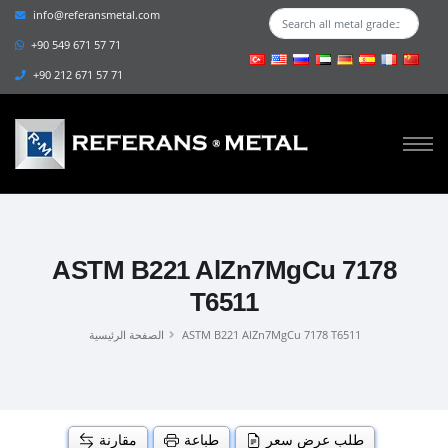
info@referansmetal.com
+90 549 671 57 71
+90 212 671 57 71
ASTM B221 AlZn7MgCu 7178
T6511
ASTM B221 AlZn7MgCu 7178 T6511
الصفحة الرئيسية
طلب عرض سعر
طباعة
مقارنة