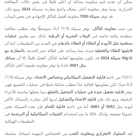
يمكن أن تقدم قيم مقاومة مماثلة أو أعلى قليلاً في بعض حالات المعالجة
الحرارية، بينما توفر مقاومة أعلى بشكل واضح مقارنة بسبيكة
2024
. ومع ذلك،
مقاومة أفضل للتآكل الإجهادي في بعض البيئات.
قد توفر
سبيكة 7050
من حيث
مقاومة التآكل
، توفر سبيكة 7178 أداءً متوسطًا وقد تتطلب معالجة
سطحية واقية خاصة في
البيئات البحرية أو الرطبة
. لذلك يتم تطبيق
عمليات
سطحية مثل الأنودة أو الطلاء أو الطلاء بالدهان
في العديد من التطبيقات. كما أن
قابليتها للطلاء والتغطية
جيدة، مما يساعد على إطالة عمر الخدمة.
بالمقارنة مع
سبيكة 2024
قد تكون مقاومتها العامة للتآكل أفضل قليلاً، إلا أن
سبائك Mg-Si
عادةً ما توفر مقاومة طبيعية أعلى للتآكل.
مثل 6061
من ناحية
قابلية التشغيل الميكانيكي وخصائص الانحناء
، توفر سبيكة 7178 T6511
أداءً جيدًا، لكن مقاومتها العالية جدًا تتطلب تحكمًا دقيقًا في عمليات التصنيع. فهي
توفر
قابلية تشغيل جيدة في عمليات التشغيل بالقطع
مما يجعلها مناسبة للأجزاء
الدقيقة. ومع ذلك فإن
قابلية الانحناء والتشكيل
لديها أقل مقارنة بالسبائك الأكثر
ليونة مثل
5052 أو 6061
. أما من ناحية
قابلية اللحام
فإن هذه السبيكة تعتبر
عمومًا ضعيفة، ولذلك غالبًا ما يتم استخدام
التثبيتات الميكانيكية أو البرشمة
في
التطبيقات الهيكلية.
يُعد
السلوك الاهتزازي ومقاومة التعب
من الخصائص المهمة لسبائك سلسلة