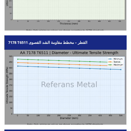
7178 T6511 القطر – مخطط مقاومة الشد القصوى