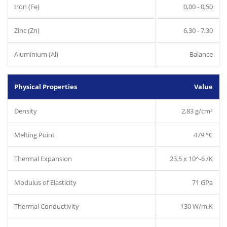
Iron (Fe)
0,00 - 0,50
Zinc (Zn)
6,30 - 7,30
Aluminium (Al)
Balance
Physical Properties
Value
Density
2,83 g/cm³
Melting Point
479 °C
Thermal Expansion
23.5 x 10^-6 /K
Modulus of Elasticity
71 GPa
Thermal Conductivity
130 W/m.K