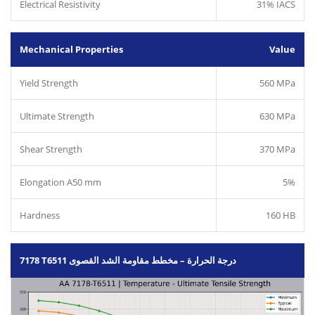
Electrical Resistivity
31% IACS
Mechanical Properties
Value
Yield Strength
560 MPa
Ultimate Strength
630 MPa
Shear Strength
370 MPa
Elongation A50 mm
5%
Hardness
160 HB
7178 T6511 درجة الحرارة – مخطط مقاومة الشد القصوى