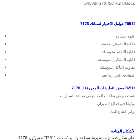
UNS A97178, ISO AlZn7MgCu
عوامل الاختيار لسبائك 7178 T6511
القوة:
ممتازة
قابلية التشغيل: ضعيفة
قابلية اللحام:
متوسطة
قابلية التشكيل:
متوسطة
مقاومة التآكل:
متوسطة
المعالجة الحرارية: نعم
بعض التطبيقات المعروفة لـ 7178 T6511
تُستخدم في بطانات المكابح في صناعة السيارات،
وأيضًا في قطاع الطيران،
وفي قطاع البناء.
الأشكال المتاحة
تُصنع وتُورد 7178 T6511 على شكل قضبان مستديرة/مسطحة وأنابيب/ملفات.