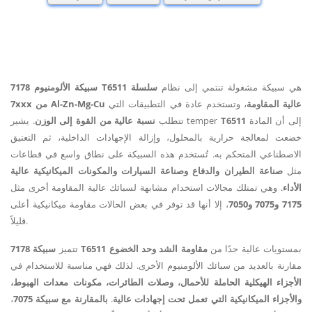
هي سبيكة مشغولة تنتمي إلى نظام
سلسلة
سبيكة الألومنيوم 7178 T6511
7xxx من Al-Zn-Mg-Cu عالية المقاومة
، وتستخدم عادة في التطبيقات التي
إلى أن المادة
T6511
. يشير temper
تتطلب
نسبة عالية من القوة إلى الوزن
خضعت لمعالجة حرارية بالمحلول، وإزالة الإجهادات الداخلية، ثم التعتيق
الاصطناعي المتحكم به. تُستخدم هذه السبيكة على نطاق واسع في قطاعات
مثل
صناعة الطيران والدفاع وصناعة السيارات والمكونات الميكانيكية عالية
الأداء
. وهي تمتلك مجالات استخدام مشابهة لسبائك عالية المقاومة أخرى مثل
7175 و7075 و7050
، إلا أنها قد توفر في بعض الحالات مقاومة ميكانيكية أعلى
قليلاً.
بمستويات عالية جدًا من
مقاومة الشد وحد الخضوع
سبيكة 7178 T6511
تتميز
مقارنة بالعديد من سبائك الألومنيوم الأخرى. لذلك فهي مناسبة للاستخدام في
الأجزاء الهيكلية الحاملة للأحمال، وصلات الطائرات، مكونات معدات الهبوط،
والأجزاء الميكانيكية التي تعمل تحت إجهادات عالية
.
بالمقارنة مع سبيكة 7075
،