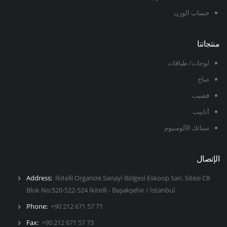
حساب الوزن
منتجاتنا
لوحات/ طباقات
صاج
قضيب
أنابيب
سبائك الألومنيوم
الإتصال
Address:
İkitelli Organize Sanayi Bölgesi Eskoop San. Sitesi C8
Blok No:520-522-524 İkitelli - Başakşehir / İstanbul
Phone:
+90 212 671 57 71
Fax:
+90 212 671 57 73