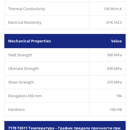
Thermal Conductivity
130 W/m.K
Electrical Resistivity
31% IACS
Mechanical Properties
Value
Yield Strength
560 MPa
Ultimate Strength
630 MPa
Shear Strength
370 MPa
Elongation A50 mm
5%
Hardness
160 HB
7178 T6511 Температура – График предела прочности при