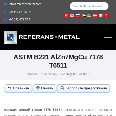
info@referansmetal.com
+90 549 671 57 71
+90 212 671 57 71
ASTM B221 AlZn7MgCu 7178
T6511
ГЛАВНАЯ
ASTM B221 AlZn7MgCu 7178 T6511
Сравнить
Печать
Запросить предложение
Алюминиевый сплав 7178 T6511
относится к высокопрочным
деформируемым сплавам системы
7xxx серии Al-Zn-Mg-Cu
и