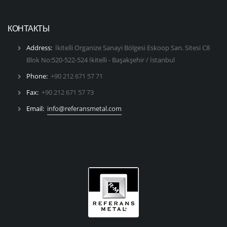
КОНТАКТЫ
Address:
İkitelli Organize Sanayi Bölgesi Eskoop San. Sitesi C8
Blok No:520-522-524 İkitelli - Başakşehir / İstanbul
Phone:
+90 212 671 57 71
Fax:
+90 212 671 57 73
Email:
info@referansmetal.com