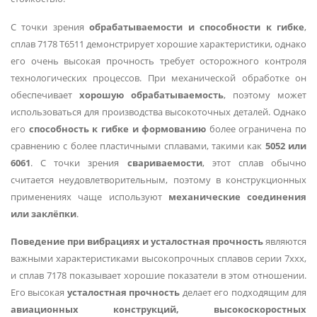
С точки зрения
обрабатываемости и способности к гибке
,
сплав 7178 T6511 демонстрирует хорошие характеристики, однако
его очень высокая прочность требует осторожного контроля
технологических процессов. При механической обработке он
обеспечивает
хорошую обрабатываемость
, поэтому может
использоваться для производства высокоточных деталей. Однако
его
способность к гибке и формованию
более ограничена по
сравнению с более пластичными сплавами, такими как
5052 или
6061
. С точки зрения
свариваемости
, этот сплав обычно
считается неудовлетворительным, поэтому в конструкционных
применениях чаще используют
механические соединения
или заклёпки
.
Поведение при вибрациях и усталостная прочность
являются
важными характеристиками высокопрочных сплавов серии 7xxx,
и сплав 7178 показывает хорошие показатели в этом отношении.
Его высокая
усталостная прочность
делает его подходящим для
авиационных конструкций, высокоскоростных