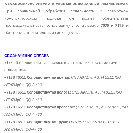
механических систем и точных инженерных компонентов
.
При правильной обработке поверхности и грамотном
конструкторском подходе он может обеспечивать
производительность, сопоставимую со сплавами
7075 и 7175
, и
обеспечивать длительный срок службы.
ОБОЗНАЧЕНИЯ СПЛАВА
7178 T6511 может быть поставлен в соответствии со следующими
стандартами.
•
7178 T6511 Холоднотянутая прутка;
UNS A97178, ASTM B211, ISO
AlZn7MgCu, QQ-A-430
•
7178 T6511 Холоднотянутая полоса;
UNS A97178, ASTM B211, ISO
AlZn7MgCu, QQ-A-430
•
7178 T6511 Холоднотянутая проволока;
UNS A97178, ASTM B211, ISO
AlZn7MgCu, QQ-A-430
•
7178 T6511 Холоднотянутая труба;
UNS A97178, ASTM B211, ISO
AlZn7MgCu, QQ-A-430