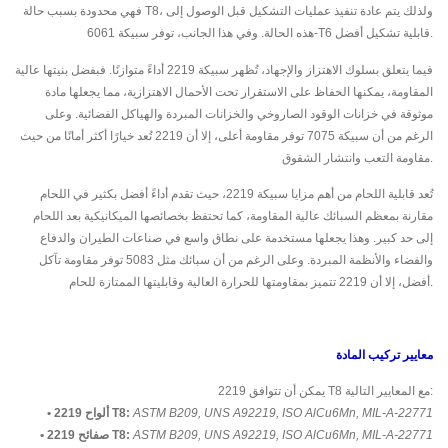
فهي محدودة بسبب حالة T8، ولذلك يتم عادة تنفيذ عمليات التشكيل قبل الوصول إلى
هذه الحالة. وفي هذا الجانب، توفر سبيكة 6061-T6 قابلية تشكيل أفضل.
فيما يتعلق بسلوك الاهتزاز والإجهاد، تُظهر سبيكة 2219 أداءً متوازنًا. فبفضل بنيتها عالية
المقاومة، يمكنها الحفاظ على الاستقرار تحت الأحمال الاهتزازية، مما يجعلها مادة
موثوقة في خزانات الوقود الصاروخي والخزانات المبردة والهياكل الفضائية. وعلى
الرغم من أن سبيكة 7075 توفر مقاومة أعلى، إلا أن 2219 تُعد خيارًا أكثر أمانًا من حيث
مقاومة التعب وانتشار الشقوق.
تُعد قابلية اللحام من أهم مزايا سبيكة 2219، حيث تقدم أداءً أفضل بكثير في اللحام
مقارنة بمعظم السبائك عالية المقاومة، كما تحتفظ بخصائصها الميكانيكية بعد اللحام
إلى حد كبير. وهذا يجعلها مستخدمة على نطاق واسع في صناعات الطيران والدفاع
والفضاء والأنظمة المبردة. وعلى الرغم من أن سبائك مثل 5083 توفر مقاومة تآكل
أفضل، إلا أن 2219 تتميز بمقاومتها للحرارة العالية وقابليتها الممتازة للحام.
معايير تركيب المادة
يمكن أن تتوافق 2219 T8 مع المعايير التالية:
ASTM B209, UNS A92219, ISO AlCu6Mn, MIL-A-22771
• ألواح 2219 T8:
ASTM B209, UNS A92219, ISO AlCu6Mn, MIL-A-22771
• صفائح 2219 T8: