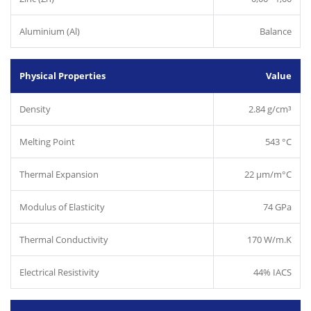
Aluminium (Al)
Balance
Physical Properties
Value
Density
2.84 g/cm³
Melting Point
543 °C
Thermal Expansion
22 µm/m°C
Modulus of Elasticity
74 GPa
Thermal Conductivity
170 W/m.K
Electrical Resistivity
44% IACS