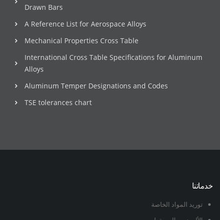
Drawn Bars
A Reference List for Aerospace Alloys
Mechanical Properties Cross Table
International Cross Table Specifications for Aluminum
Alloys
Aluminum Temper Designations and Codes
TSE tolerances chart
خدماتنا
توريد المواد الخاصة
الألومنيوم المصقول