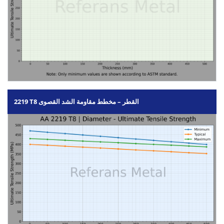
2219 T8 القطر – مخطط مقاومة الشد القصوى