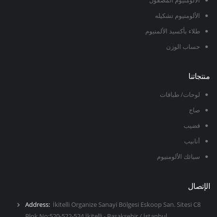
الألومنيوم تشكيله
طلاء بأكسيد الألمنيوم
حساب الوزن
منتجاتنا
لوحات/ طباقات
صاج
قضيب
أنابيب
سبائك الألومنيوم
الإتصال
Address:
İkitelli Organize Sanayi Bölgesi Eskoop San. Sitesi C8
Blok No:520-522-524 İkitelli - Başakşehir / İstanbul