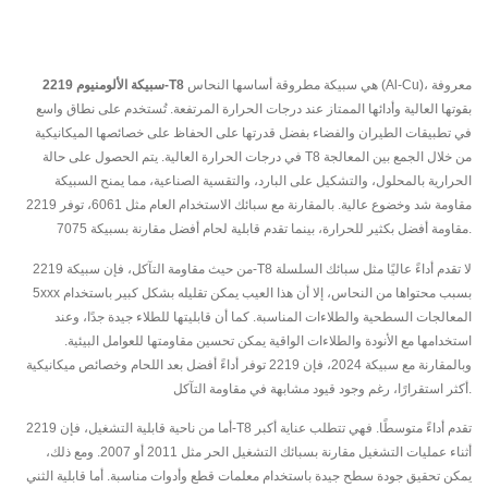
هي سبيكة مطروقة أساسها النحاس (Al-Cu)، معروفة
سبيكة الألومنيوم 2219-T8
بقوتها العالية وأدائها الممتاز عند درجات الحرارة المرتفعة. تُستخدم على نطاق واسع
في تطبيقات الطيران والفضاء بفضل قدرتها على الحفاظ على خصائصها الميكانيكية
في درجات الحرارة العالية. يتم الحصول على حالة T8 من خلال الجمع بين المعالجة
الحرارية بالمحلول، والتشكيل على البارد، والتقسية الصناعية، مما يمنح السبيكة
مقاومة شد وخضوع عالية. بالمقارنة مع سبائك الاستخدام العام مثل 6061، توفر 2219
مقاومة أفضل بكثير للحرارة، بينما تقدم قابلية لحام أفضل مقارنة بسبيكة 7075.
من حيث مقاومة التآكل، فإن سبيكة 2219-T8 لا تقدم أداءً عاليًا مثل سبائك السلسلة
5xxx بسبب محتواها من النحاس، إلا أن هذا العيب يمكن تقليله بشكل كبير باستخدام
المعالجات السطحية والطلاءات المناسبة. كما أن قابليتها للطلاء جيدة جدًا، وعند
استخدامها مع الأنودة والطلاءات الواقية يمكن تحسين مقاومتها للعوامل البيئية.
وبالمقارنة مع سبيكة 2024، فإن 2219 توفر أداءً أفضل بعد اللحام وخصائص ميكانيكية
أكثر استقرارًا، رغم وجود قيود مشابهة في مقاومة التآكل.
أما من ناحية قابلية التشغيل، فإن 2219-T8 تقدم أداءً متوسطًا. فهي تتطلب عناية أكبر
أثناء عمليات التشغيل مقارنة بسبائك التشغيل الحر مثل 2011 أو 2007. ومع ذلك،
يمكن تحقيق جودة سطح جيدة باستخدام معلمات قطع وأدوات مناسبة. أما قابلية الثني