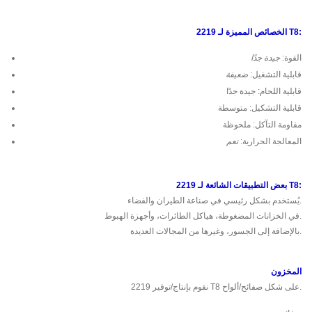
الخصائص المميزة لـ 2219 T8:
القوة:
جيدة جدًا
قابلية التشغيل:
ضعيفة
قابلية اللحام: جيدة جدًا
قابلية التشكيل: متوسطة
مقاومة التآكل: ملحوظة
المعالجة الحرارية:
نعم
بعض التطبيقات الشائعة لـ 2219 T8:
يُستخدم بشكل رئيسي في صناعة الطيران والفضاء.
في الخزانات المضغوطة، هياكل الطائرات، وأجهزة الهبوط.
بالإضافة إلى الجسور، وغيرها من المجالات العديدة.
المخزون
نقوم بإنتاج/توفير 2219 T8 على شكل صفائح/ألواح.