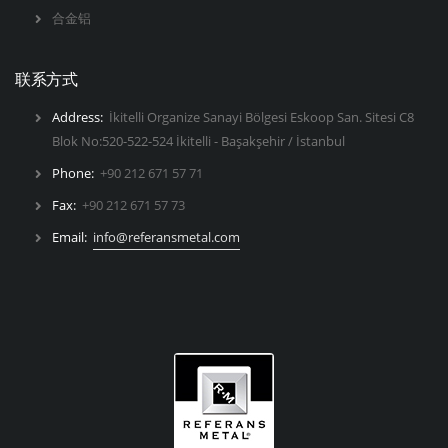
合金铝
联系方式
Address:
İkitelli Organize Sanayi Bölgesi Eskoop San. Sitesi C8
Blok No:520-522-524 İkitelli - Başakşehir / İstanbul
Phone:
+90 212 671 57 71
Fax:
+90 212 671 57 73
Email:
info@referansmetal.com