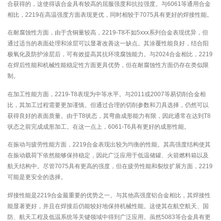
合获得的，这使得该合金具有较高的屈服强度和抗拉强度。与6061等通用合金
相比，2219在高温强度方面表现更优，同时相较于7075具有更好的焊接性能。
在耐腐蚀性方面，由于含铜量较高，2219-T8不如5xxx系列合金表现优异，但
通过适当的表面处理和涂层可以显著改善这一缺点。其涂覆性能良好，结合阳
极氧化及防护涂层后，可有效提高其抗环境腐蚀能力。与2024合金相比，2219
在焊后性能和机械性能稳定性方面更具优势，但在耐腐蚀性方面仍存在类似限
制。
在加工性能方面，2219-T8表现为中等水平。与2011或2007等易切削合金相
比，其加工过程需要更加谨慎。但通过合理的切削参数和刀具选择，仍然可以
获得良好的表面质量。由于T8状态，其弯曲成形能力有限，因此通常在达到T8
状态之前完成成形加工。在这一点上，6061-T6具有更好的成形性能。
在振动与疲劳性能方面，2219合金表现出较为均衡的性能。其高强度结构使其
在振动载荷下依然能够保持稳定，因此广泛应用于低温储罐、火箭燃料箱以及
航天结构中。尽管7075具有更高的强度，但在疲劳性能和裂纹扩展方面，2219
可能是更安全的选择。
焊接性能是2219合金最重要的优势之一。与其他高强度铝合金相比，其焊接性
能显著更好，并且在焊接后仍能较好地保持机械性能。这使其在航空航天、国
防、航天工程及低温系统等关键领域中得到广泛应用。虽然5083等合金具有更