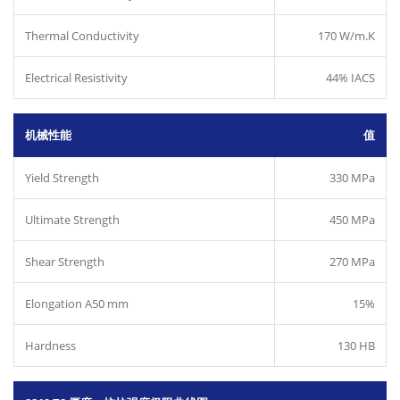
Thermal Conductivity
170 W/m.K
Electrical Resistivity
44% IACS
机械性能
值
Yield Strength
330 MPa
Ultimate Strength
450 MPa
Shear Strength
270 MPa
Elongation A50 mm
15%
Hardness
130 HB