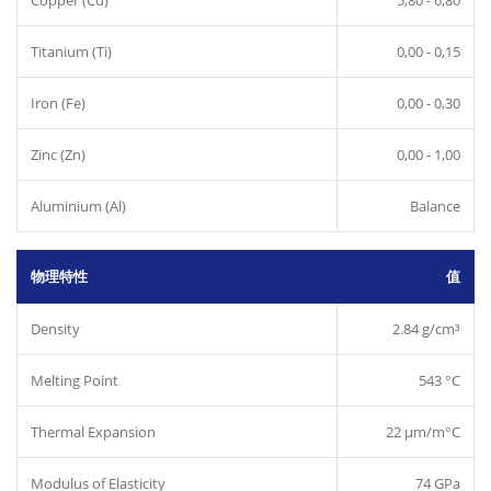
Titanium (Ti)
0,00 - 0,15
Iron (Fe)
0,00 - 0,30
Zinc (Zn)
0,00 - 1,00
Aluminium (Al)
Balance
物理特性
值
Density
2.84 g/cm³
Melting Point
543 °C
Thermal Expansion
22 µm/m°C
Modulus of Elasticity
74 GPa