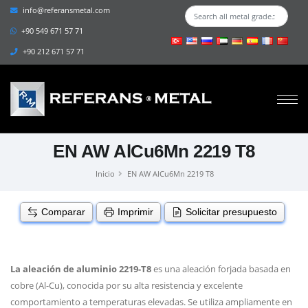
info@referansmetal.com
+90 549 671 57 71
+90 212 671 57 71
EN AW AlCu6Mn 2219 T8
Inicio
EN AW AlCu6Mn 2219 T8
Comparar
Imprimir
Solicitar presupuesto
La aleación de aluminio 2219-T8
es una aleación forjada basada en
cobre (Al-Cu), conocida por su alta resistencia y excelente
comportamiento a temperaturas elevadas. Se utiliza ampliamente en