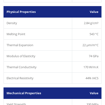
Physical Properties
Value
Density
2.84 g/cm³
Melting Point
543 °C
Thermal Expansion
22 µm/m°C
Modulus of Elasticity
74 GPa
Thermal Conductivity
170 W/m.K
Electrical Resistivity
44% IACS
Mechanical Properties
Value
Yield Strength
330 MPa