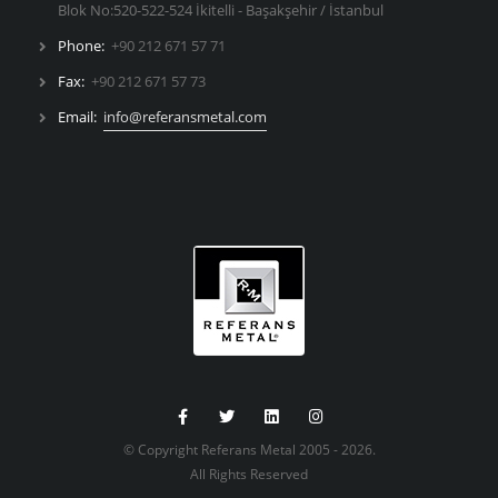
Blok No:520-522-524 İkitelli - Başakşehir / İstanbul
Phone:
+90 212 671 57 71
Fax:
+90 212 671 57 73
Email:
info@referansmetal.com
© Copyright Referans Metal 2005 - 2026.
All Rights Reserved