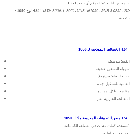
يمكن أن يتوفر 1050 H24 بالمعايير التالية.
ASTM B209، L-3051، UNS A91050، WNR 3.0255، ISO
لوح 1050 H24؛
•
Al99.5
الخصائص النموذجية لـ 1050 H24:
القوة:
متوسطة
سهولة التشغيل:
ضعيفة
قابلية اللحام:
جيدة جدًا
القابلية للتشكيل:
جيدة
مقاومة التآكل: ممتازة
المعالجة الحرارية:
نعم
بعض التطبيقات المعروفة جدًا لـ 1050 H24:
يُستخدم كمادة معدات في الصناعة الكيميائية،
في لافتات الطرق،