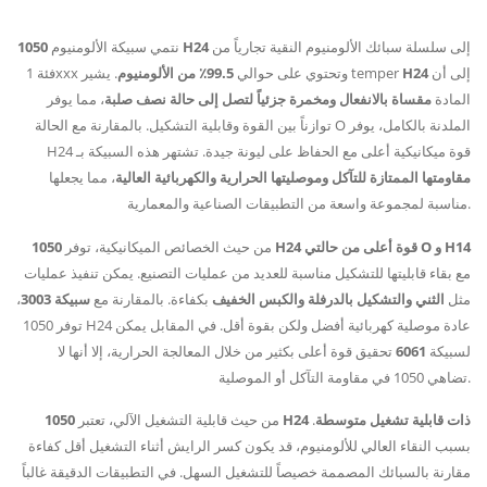
إلى سلسلة سبائك الألومنيوم النقية تجارياً من
1050 H24
نتمي سبيكة الألومنيوم
إلى أن
H24
. يشير temper
فئة 1xxx وتحتوي على حوالي
99.5٪ من الألومنيوم
المادة
مقساة بالانفعال ومخمرة جزئياً لتصل إلى حالة نصف صلبة
، مما يوفر
توازناً بين القوة وقابلية التشكيل. بالمقارنة مع الحالة O الملدنة بالكامل، يوفر
H24 قوة ميكانيكية أعلى مع الحفاظ على ليونة جيدة. تشتهر هذه السبيكة بـ
مقاومتها الممتازة للتآكل وموصليتها الحرارية والكهربائية العالية
، مما يجعلها
مناسبة لمجموعة واسعة من التطبيقات الصناعية والمعمارية.
1050 H24 قوة أعلى من حالتي O و H14
من حيث الخصائص الميكانيكية، توفر
مع بقاء قابليتها للتشكيل مناسبة للعديد من عمليات التصنيع. يمكن تنفيذ عمليات
مثل
الثني والتشكيل بالدرفلة والكبس الخفيف
بكفاءة. بالمقارنة مع
سبيكة 3003
،
توفر 1050 H24 عادة موصلية كهربائية أفضل ولكن بقوة أقل. في المقابل يمكن
لسبيكة
6061
تحقيق قوة أعلى بكثير من خلال المعالجة الحرارية، إلا أنها لا
تضاهي 1050 في مقاومة التآكل أو الموصلية.
1050 H24 ذات قابلية تشغيل متوسطة
.
من حيث قابلية التشغيل الآلي، تعتبر
بسبب النقاء العالي للألومنيوم، قد يكون كسر الرايش أثناء التشغيل أقل كفاءة
مقارنة بالسبائك المصممة خصيصاً للتشغيل السهل. في التطبيقات الدقيقة غالباً