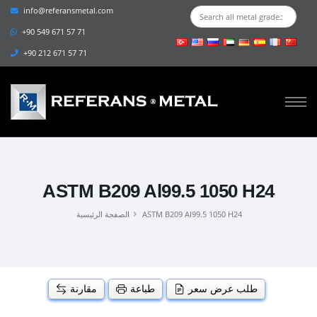
info@referansmetal.com
+90 549 671 57 71
+90 212 671 57 71
ASTM B209 Al99.5 1050 H24
ASTM B209 Al99.5 1050 H24
الصفحة الرئيسية
طلب عرض سعر
طباعة
مقارنة