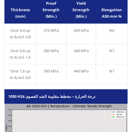
Proof
Yield
Thickness
Strength
Strength
Elongation
(mm)
(Min.)
(Min.)
A50 mm %
Over 0.4 up
370 MPa
430 MPa
%6
to & incl. 0.8
Over 0.8 up
380 MPa
440 MPa
%7
to & incl. 1.6
Over 1,6 up
390 MPa
440 MPa
%7
to & incl. 6,0
1050 H24 درجة الحرارة – مخطط مقاومة الشد القصوى