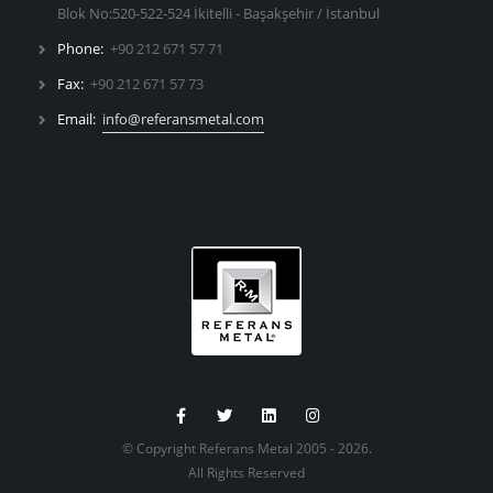
Blok No:520-522-524 İkitelli - Başakşehir / İstanbul
Phone:
+90 212 671 57 71
Fax:
+90 212 671 57 73
Email:
info@referansmetal.com
© Copyright Referans Metal 2005 - 2026.
All Rights Reserved