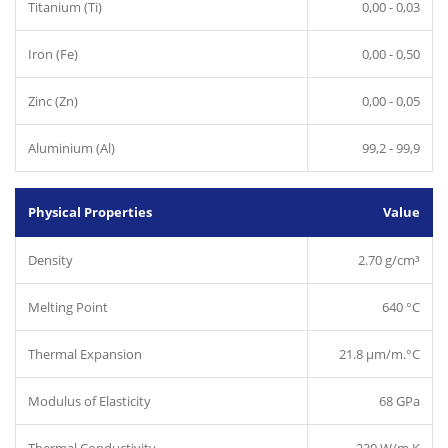
Titanium (Ti)
0,00 - 0,03
Iron (Fe)
0,00 - 0,50
Zinc (Zn)
0,00 - 0,05
Aluminium (Al)
99,2 - 99,9
Physical Properties
Value
Density
2.70 g/cm³
Melting Point
640 °C
Thermal Expansion
21.8 µm/m.°C
Modulus of Elasticity
68 GPa
Thermal Conductivity
230 W/m.K