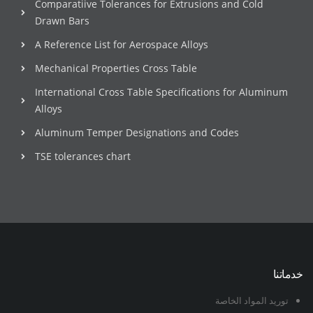
Comparatiive Tolerances for Extrusions and Cold
Drawn Bars
A Reference List for Aerospace Alloys
Mechanical Properties Cross Table
International Cross Table Specifications for Aluminum
Alloys
Aluminum Temper Designations and Codes
TSE tolerances chart
خدماتنا
توريد المواد الخاصة