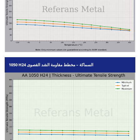
1050 H24 السماكة – مخطط مقاومة الشد القصوى