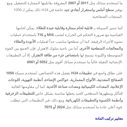
ما تُستخدم سبائك مثل
2011 أو 2007
المعروفة بقابليتها الممتازة للتشغيل. ومع
ذلك يمكن لـ 1050 H24 توفير
سطح أملس واستقرار أبعادي جيد
خاصة في
المنتجات الصفائحية.
كما تتميز السبيكة بـ
قابلية لحام ممتازة وقابلية جيدة للطلاء
. يمكن لحامها
القياسية مع ضرورة التحكم في الحرارة لتجنب
TIG و MIG
باستخدام عمليات
تشوه الأجزاء الرقيقة. كما أن سطحها مناسب جداً لعمليات
الأنودة والطلاء
والمعالجات السطحية الأخرى
. أما من ناحية سلوك الاهتزاز، فإن الجمع بين القوة
المتوسطة والليونة يسمح لها
بامتصاص جزء من طاقة الاهتزاز
، إلا أن التطبيقات
.
الإنشائية الثقيلة غالباً ما تستخدم سبائك أقوى مثل
5052 أو 6061
على نطاق واسع في
تطبيقات
1050 H24
بفضل هذه الخصائص، تُستخدم سبيكة
الصفائح المعدنية، الألواح المعمارية، عواكس الإضاءة، أنظمة التهوية، اللوحات
الإعلانية، المعدات الكيميائية ومعدات صناعة الأغذية
. كما أن مقاومتها العالية
للتآكل ومظهرها السطحي الجيد يجعلها مناسبة بشكل خاص
للتطبيقات الزخرفية
وأنظمة الكسوة والتطبيقات الكهربائية
. ومع ذلك، في التطبيقات التي تتطلب
.
قوة أعلى عادة ما تُستخدم سبائك مثل
2024 أو 7075
معايير تركيب المادة