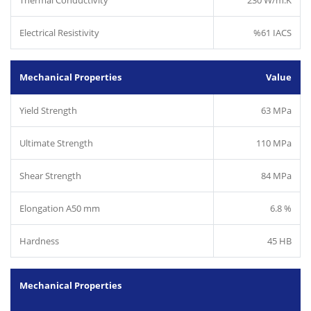
Electrical Resistivity
%61 IACS
Mechanical Properties
Value
Yield Strength
63 MPa
Ultimate Strength
110 MPa
Shear Strength
84 MPa
Elongation A50 mm
6.8 %
Hardness
45 HB
Mechanical Properties