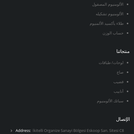
الألومنيوم المصقول
الألومنيوم تشكيله
طلاء بأكسيد الألمنيوم
حساب الوزن
منتجاتنا
لوحات/ طباقات
صاج
قضيب
أنابيب
سبائك الألومنيوم
الإتصال
Address:
İkitelli Organize Sanayi Bölgesi Eskoop San. Sitesi C8