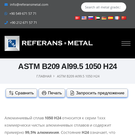
info@referansmetal.com
+90 549 671 57 71
+90 212 671 57 71
ASTM B209 Al99.5 1050 H24
ГЛАВНАЯ
ASTM B209 Al99.5 1050 H24
Сравнить
Печать
Запросить предложение
Алюминиевый сплав
1050 H24
относится к серии 1xxx
коммерчески чистых алюминиевых сплавов и содержит
примерно
99,5% алюминия
. Состояние
H24
означает, что