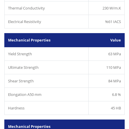
Thermal Conductivity
230 W/m.K
Electrical Resistivity
%61 IACS
Mechanical Properties
Value
Yield Strength
63 MPa
Ultimate Strength
110 MPa
Shear Strength
84 MPa
Elongation A50 mm
6.8 %
Hardness
45 HB
Mechanical Properties