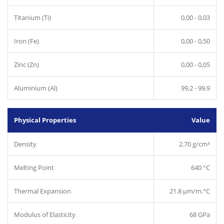
Titanium (Ti)
0,00 - 0,03
Iron (Fe)
0,00 - 0,50
Zinc (Zn)
0,00 - 0,05
Aluminium (Al)
99,2 - 99,9
Physical Properties
Value
Density
2.70 g/cm³
Melting Point
640 °C
Thermal Expansion
21.8 µm/m.°C
Modulus of Elasticity
68 GPa