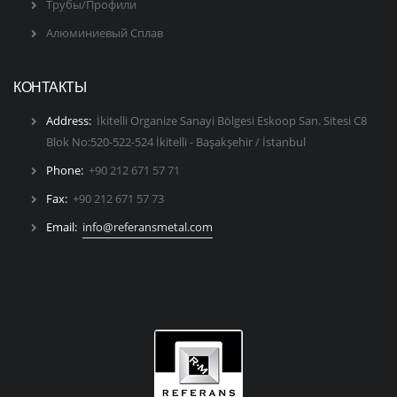
Трубы/Профили
Алюминиевый Сплав
КОНТАКТЫ
Address:
İkitelli Organize Sanayi Bölgesi Eskoop San. Sitesi C8
Blok No:520-522-524 İkitelli - Başakşehir / İstanbul
Phone:
+90 212 671 57 71
Fax:
+90 212 671 57 73
Email:
info@referansmetal.com