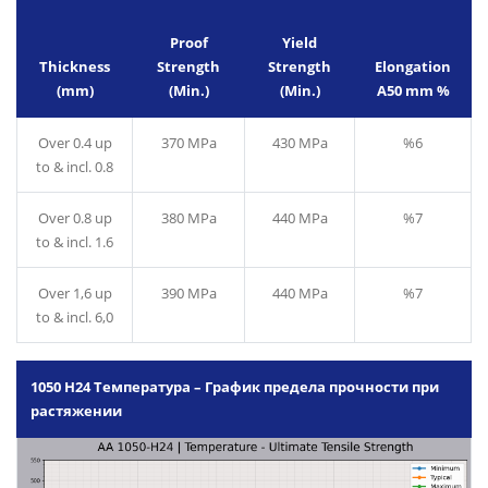
Proof
Yield
Thickness
Strength
Strength
Elongation
(mm)
(Min.)
(Min.)
A50 mm %
Over 0.4 up
370 MPa
430 MPa
%6
to & incl. 0.8
Over 0.8 up
380 MPa
440 MPa
%7
to & incl. 1.6
Over 1,6 up
390 MPa
440 MPa
%7
to & incl. 6,0
1050 H24 Температура – График предела прочности при
растяжении