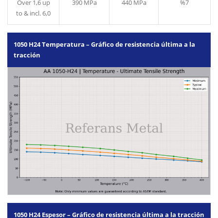
Over 1,6 up
390 MPa
440 MPa
%7
to & incl. 6,0
1050 H24 Temperatura – Gráfico de resistencia última a la
tracción
1050 H24 Espesor – Gráfico de resistencia última a la tracción