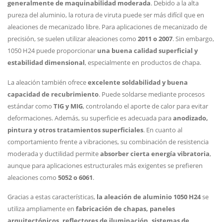
generalmente de maquinabilidad moderada
. Debido a la alta
pureza del aluminio, la rotura de viruta puede ser más difícil que en
aleaciones de mecanizado libre. Para aplicaciones de mecanizado de
precisión, se suelen utilizar aleaciones como
2011 o 2007
. Sin embargo,
1050 H24 puede proporcionar
una buena calidad superficial y
estabilidad dimensional
, especialmente en productos de chapa.
La aleación también ofrece
excelente soldabilidad y buena
capacidad de recubrimiento
. Puede soldarse mediante procesos
estándar como
TIG y MIG
, controlando el aporte de calor para evitar
deformaciones. Además, su superficie es adecuada para
anodizado,
pintura y otros tratamientos superficiales
. En cuanto al
comportamiento frente a vibraciones, su combinación de resistencia
moderada y ductilidad permite
absorber cierta energía vibratoria
,
aunque para aplicaciones estructurales más exigentes se prefieren
aleaciones como
5052 o 6061
.
Gracias a estas características,
la aleación de aluminio 1050 H24
se
utiliza ampliamente en
fabricación de chapas, paneles
arquitectónicos, reflectores de iluminación, sistemas de