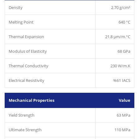
Density
2.70 g/cm³
Melting Point
640 °C
Thermal Expansion
21.8 µm/m.°C
Modulus of Elasticity
68 GPa
Thermal Conductivity
230 W/m.K
Electrical Resistivity
%61 IACS
Mechanical Properties
Value
Yield Strength
63 MPa
Ultimate Strength
110 MPa