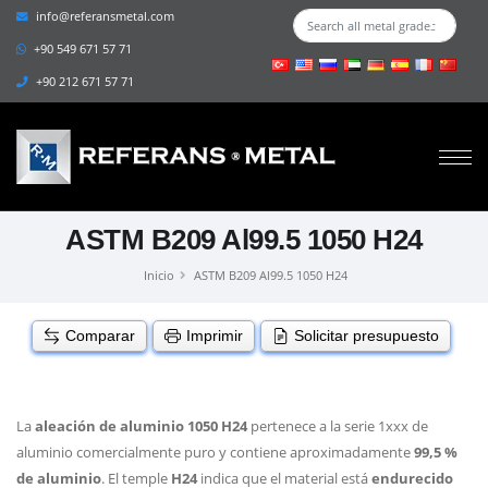
info@referansmetal.com
+90 549 671 57 71
+90 212 671 57 71
ASTM B209 Al99.5 1050 H24
Inicio
ASTM B209 Al99.5 1050 H24
Comparar
Imprimir
Solicitar presupuesto
La
aleación de aluminio 1050 H24
pertenece a la serie 1xxx de
aluminio comercialmente puro y contiene aproximadamente
99,5 %
de aluminio
. El temple
H24
indica que el material está
endurecido