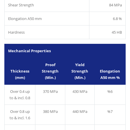
Shear Strength
84 MPa
Elongation A50 mm
6.8 %
Hardness
45 HB
Mechanical Properties
Proof
Yield
Thickness
Strength
Strength
Elongation
(mm)
(Min.)
(Min.)
A50 mm %
Over 0.4 up
370 MPa
430 MPa
%6
to & incl. 0.8
Over 0.8 up
380 MPa
440 MPa
%7
to & incl. 1.6