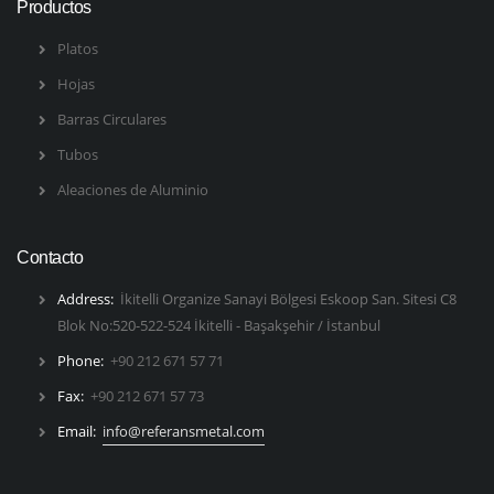
Productos
Platos
Hojas
Barras Circulares
Tubos
Aleaciones de Aluminio
Contacto
Address:
İkitelli Organize Sanayi Bölgesi Eskoop San. Sitesi C8
Blok No:520-522-524 İkitelli - Başakşehir / İstanbul
Phone:
+90 212 671 57 71
Fax:
+90 212 671 57 73
Email:
info@referansmetal.com