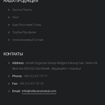
НАША ПРОДУКЦИЯ
Листы/Плиты
Лист
Бар/Листовая Сталь
Трубы/Профили
Алюминиевый Сплав
КОНТАКТЫ
Address:
İkitelli Organize Sanayi Bölgesi Eskoop San. Sitesi C8
Blok No:520-522-524 İkitelli - Başakşehir / İstanbul
Phone:
+90 212 671 57 71
Fax:
+90 212 671 57 73
Email:
info@referansmetal.com