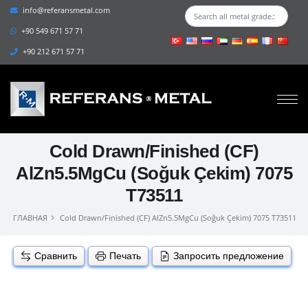
info@referansmetal.com
+90 549 671 57 71
+90 212 671 57 71
Cold Drawn/Finished (CF)
AlZn5.5MgCu (Soğuk Çekim) 7075
T73511
ГЛАВНАЯ
Cold Drawn/Finished (CF) AlZn5.5MgCu (Soğuk Çekim) 7075 T73511
Сравнить
Печать
Запросить предложение