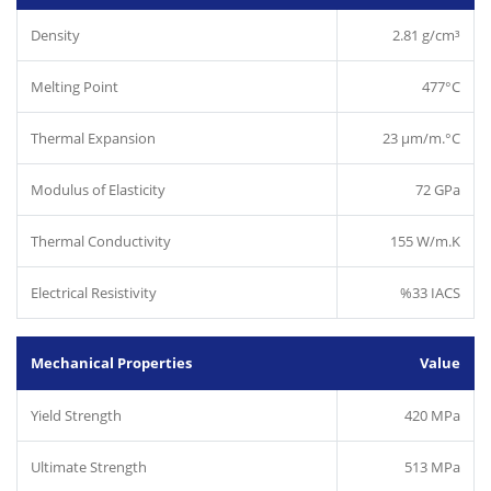
Density
2.81 g/cm³
Melting Point
477°C
Thermal Expansion
23 µm/m.°C
Modulus of Elasticity
72 GPa
Thermal Conductivity
155 W/m.K
Electrical Resistivity
%33 IACS
Mechanical Properties
Value
Yield Strength
420 MPa
Ultimate Strength
513 MPa