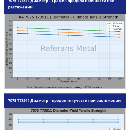
7075 T73511 Диаметр – График предела прочности при
растяжении
7075 T73511 Диаметр – предел текучести при растяжении