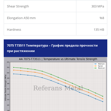
Shear Strength
303 MPa
Elongation A50 mm
%8
Hardness
135 HB
7075 T73511 Температура – График предела прочности
при растяжении