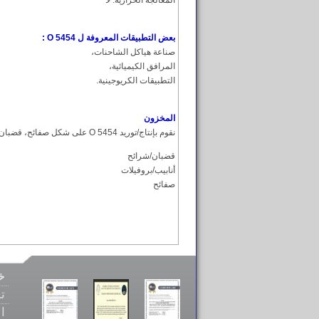
المعالجة الحرارية:
لا
بعض التطبيقات المعروفة ل 5454 O :
صناعة هياكل الشاحنات،
المرافق الكيميائية،
التطبيقات الكريوجينية.
المخزون
نقوم بإنتاج/توريد 5454 O على شكل صفائح، قضبان/شرائح وأنابيب/بروفيلات.
قضبان/شرائح
أنابيب/بروفيلات
صفائح
خ
ت
ا