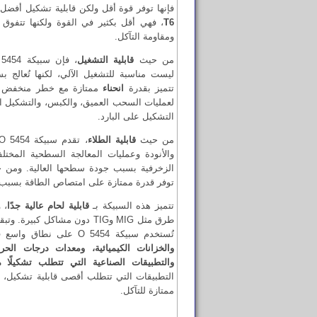
فإنها توفر قوة أقل ولكن قابلية تشكيل أفضل ب
T6
، فهي أقل بكثير في القوة ولكنها تتفوق 
ومقاومة التآكل.
من حيث
قابلية التشغيل
ليست مناسبة للتشغيل الآلي، لكنها تُعالج 
تتميز بقدرة
انحناء
ممتازة مع خطر منخفض جدً
لعمليات السحب العميق، والكبس، والتشكيل ا
التشكيل على البارد.
من حيث
قابلية الطلاء
والأنودة وعمليات المعالجة السطحية المختل
الزخرفية بسبب جودة سطحها العالية. ومن
توفر قدرة ممتازة على امتصاص الطاقة بسبب لد
تتميز هذه السبيكة بـ
قابلية لحام عالية جدًا
، 
طرق مثل MIG وTIG دون مشاكل كب
تُستخدم سبيكة 5454 O على نطاق واسع في مجالات مثل
والخزانات الكيميائية، ومعدات درجات الحرا
والتطبيقات الصناعية التي تتطلب تشكيلًا مع
التطبيقات التي تتطلب أقصى قابلية تشكيل، و
ممتازة للتآكل.