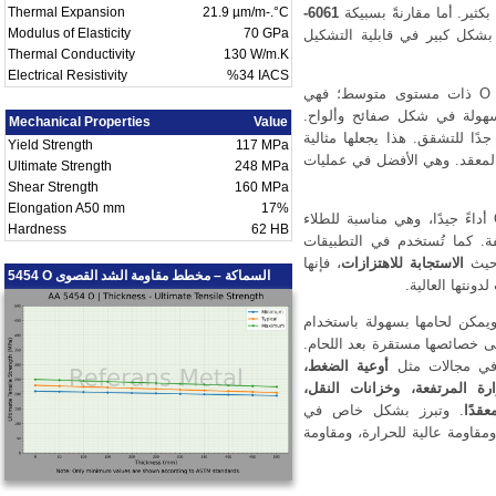
كثير. أما مقارنةً بسبيكة
6061-
21.9 µm/m-.°C
Thermal Expansion
Modulus of Elasticity
70 GPa
بشكل كبير في قابلية التشكيل
Thermal Conductivity
130 W/m.K
Electrical Resistivity
%34 IACS
، فإن سبيكة 5454 O ذات مستوى متوسط؛ فهي
بسهولة في شكل صفائح وألواح.
Mechanical Properties
Value
ا للتشقق. هذا يجعلها مثالية
Yield Strength
117 MPa
لمعقد. وهي الأفضل في عمليات
Ultimate Strength
248 MPa
Shear Strength
160 MPa
Elongation A50 mm
17%
، تقدم سبيكة 5454 O أداءً جيدًا، وهي مناسبة للطلاء
Hardness
62 HB
فة. كما تُستخدم في التطبيقات
 حيث
الاستجابة للاهتزازات
، فإنها
5454 O السماكة – مخطط مقاومة الشد القصوى
ونتها العالية.
ويمكن لحامها بسهولة باستخدام
يرة. وتبقى خصائصها مستقرة بعد اللحام.
أوعية الضغط،
رة المرتفعة، وخزانات النقل،
قدًا
. وتبرز بشكل خاص في
مقاومة عالية للحرارة، ومقاومة