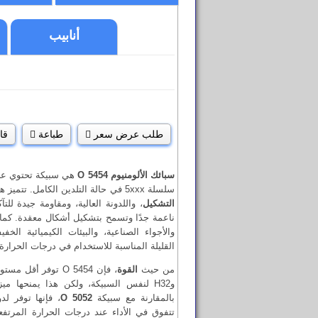
أنابيب
طلب عرض سعر
طباعة
قا
سبائك الألومنيوم 5454 O
سلسلة 5xxx في حالة التلدين الكامل. تتميز هذه السبيكة بأقصى درجات
التشكيل
، واللدونة العالية، ومقاومة جيدة للت
ناعمة جدًا وتسمح بتشكيل أشكال معقدة. كما ت
القليلة المناسبة للاستخدام في درجات الحرارة 
من حيث
القوة
وH32 لنفس السبيكة، ولكن هذا يمنحها م
بالمقارنة مع سبيكة
5052 O
، فإنها توفر لد
تتفوق في الأداء عند درجات الحرارة المرتفع