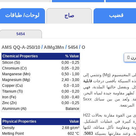
قضيب
لوحات/ طباقات
صاج
5454
/
/
/
AMS QQ-A-250/10
AlMg3Mn
5454
O
Chemical Properties
% Value
رن
Silicon (Si)
0,00 - 0,25
Chromium (Cr)
0,05 - 0,20
Manganese (Mn)
0,50 - 1,00
هي سبيكة تحتوي على المغنيسيوم (Mg) وتنتمي إلى
Magnesium (Mg)
2,40 - 3,00
قابلية
Copper (Cu)
0,0 - 0,10
آكل. وبفضل حالتها الملدنة، فهي
Titanium (Ti)
0,00 - 0,20
ُظهر مقاومة جيدة لمياه البحر،
Iron (Fe)
0,00 - 0,40
والأجواء الصناعية، والبيئات الكيميائية الخفيفة. وتُعد من بين سبائك 5xxx
Zinc (Zn)
0,00 - 0,25
المرتفعة.
Aluminium (Al)
Balance
، فإن 5454 O توفر أقل مستوى من القوة مقارنة بحالات H22
يزة كبيرة في عمليات التشكيل.
Physical Properties
Value
ونة ومقاومة تآكل مماثلة، لكنها
Density
2.68 g/cm³
ة. وعند مقارنتها بسبيكة
5083
،
Melting Point
602 °C