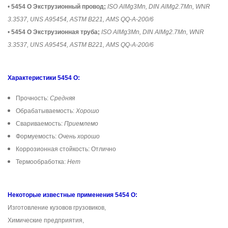
•
5454 O Экструзионный провод;
ISO AlMg3Mn, DIN AlMg2.7Mn, WNR
3.3537, UNS A95454, ASTM B221, AMS QQ-A-200/6
•
5454 O Экструзионная труба;
ISO AlMg3Mn, DIN AlMg2.7Mn, WNR
3.3537, UNS A95454, ASTM B221, AMS QQ-A-200/6
Характеристики 5454 O:
Прочность:
Средняя
Обрабатываемость:
Хорошо
Свариваемость:
Приемлемо
Формуемость:
Очень хорошо
Коррозионная стойкость: Отлично
Термообработка:
Нет
Некоторые известные применения 5454 O:
Изготовление кузовов грузовиков,
Химические предприятия,