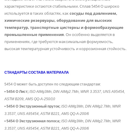
характеристики остаются стабильными. Сплав 5454 O широко
используется в таких областях, как
сосуды под давлением,
химические резервуары, оборудование для высоких
температур, транспортные цистерны и формообразующие
промышленные применения
. Он особенно выделяется в
применениях, где требуются максимальная формуемость,
высокая температурная устойчивость и коррозионная стойкость.
СТАНДАРТЫ СОСТАВА МАТЕРИАЛА
5454 O может быть доступен по следующим стандартам:
•
5454 O Лист;
ISO AlMg3Mn, DIN AlMg2.7Mn, WNR 3.3537, UNS A95454,
ASTM B209, AMS QQ-A-250/10
•
5454 O Экструзионный пруток;
ISO AlMg3Mn, DIN AlMg2.7Mn, WNR
3.3537, UNS A95454, ASTM B221, AMS QQ-A-200/6
•
5454 O Экструзионная полоса;
ISO AlMg3Mn, DIN AlMg2.7Mn, WNR
3.3537, UNS A95454, ASTM B221, AMS QQ-A-200/6