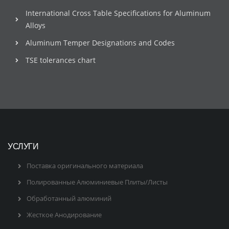
International Cross Table Specifications for Aluminum
Alloys
Aluminum Temper Designations and Codes
TSE tolerances chart
УСЛУГИ
Поставка оригинального материала
Полированные Алюминиевые Плиты/Листы
Обработанный алюминий
Жесткое Анодирование