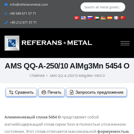
info@referansmetal.com
+90 549 671 57 71
+90 212 671 57 71
AMS QQ-A-250/10 AlMg3Mn 5454 O
ГЛАВНАЯ
AMS QQ-A-250/10 AlMg3Mn 5454 O
Сравнить
Печать
Запросить предложение
Алюминиевый сплав 5454 O
представляет собой
магнийсодержащий сплав серии 5xxx в полностью отожженном
состоянии. Этот сплав отличается максимальной
формуемостью
,