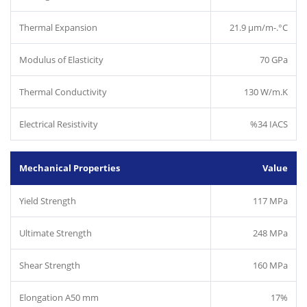
Thermal Expansion
21.9 µm/m-.°C
Modulus of Elasticity
70 GPa
Thermal Conductivity
130 W/m.K
Electrical Resistivity
%34 IACS
Mechanical Properties
Value
Yield Strength
117 MPa
Ultimate Strength
248 MPa
Shear Strength
160 MPa
Elongation A50 mm
17%