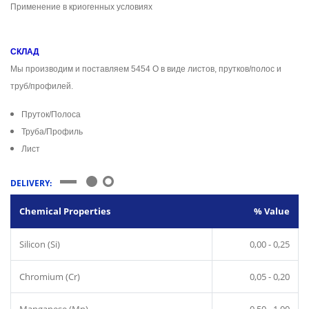
Применение в криогенных условиях
СКЛАД
Мы производим и поставляем 5454 O в виде листов, прутков/полос и
труб/профилей.
Пруток/Полоса
Труба/Профиль
Лист
DELIVERY:
Chemical Properties
% Value
Silicon (Si)
0,00 - 0,25
Chromium (Cr)
0,05 - 0,20
Manganese (Mn)
0,50 - 1,00