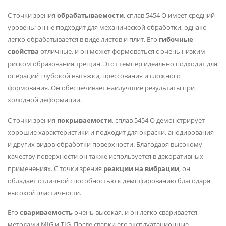
С точки зрения
обрабатываемости
, сплав 5454 O имеет средний
уровень; он не подходит для механической обработки, однако
легко обрабатывается в виде листов и плит. Его
гибочные
свойства
отличные, и он может формоваться с очень низким
риском образования трещин. Этот темпер идеально подходит для
операций глубокой вытяжки, прессования и сложного
формования. Он обеспечивает наилучшие результаты при
холодной деформации.
С точки зрения
покрываемости
, сплав 5454 O демонстрирует
хорошие характеристики и подходит для окраски, анодирования
и других видов обработки поверхности. Благодаря высокому
качеству поверхности он также используется в декоративных
применениях. С точки зрения
реакции на вибрации
, он
обладает отличной способностью к демпфированию благодаря
высокой пластичности.
Его
свариваемость
очень высокая, и он легко сваривается
методами MIG и TIG. После сварки его эксплуатационные