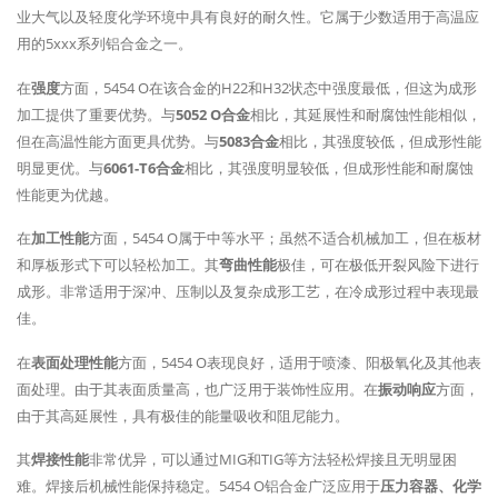
业大气以及轻度化学环境中具有良好的耐久性。它属于少数适用于高温应
用的5xxx系列铝合金之一。
在
强度
方面，5454 O在该合金的H22和H32状态中强度最低，但这为成形
加工提供了重要优势。与
5052 O合金
相比，其延展性和耐腐蚀性能相似，
但在高温性能方面更具优势。与
5083合金
相比，其强度较低，但成形性能
明显更优。与
6061-T6合金
相比，其强度明显较低，但成形性能和耐腐蚀
性能更为优越。
在
加工性能
方面，5454 O属于中等水平；虽然不适合机械加工，但在板材
和厚板形式下可以轻松加工。其
弯曲性能
极佳，可在极低开裂风险下进行
成形。非常适用于深冲、压制以及复杂成形工艺，在冷成形过程中表现最
佳。
在
表面处理性能
方面，5454 O表现良好，适用于喷漆、阳极氧化及其他表
面处理。由于其表面质量高，也广泛用于装饰性应用。在
振动响应
方面，
由于其高延展性，具有极佳的能量吸收和阻尼能力。
其
焊接性能
非常优异，可以通过MIG和TIG等方法轻松焊接且无明显困
难。焊接后机械性能保持稳定。5454 O铝合金广泛应用于
压力容器、化学