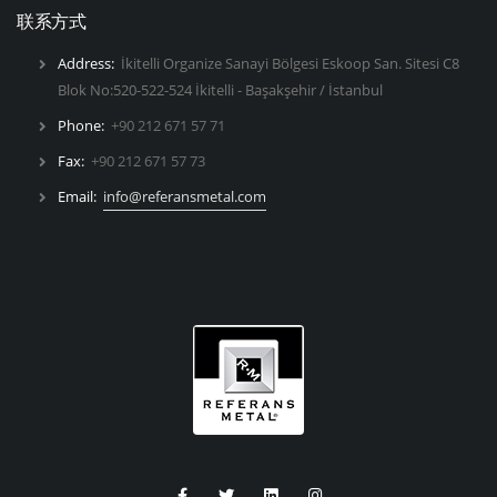
联系方式
Address:
İkitelli Organize Sanayi Bölgesi Eskoop San. Sitesi C8
Blok No:520-522-524 İkitelli - Başakşehir / İstanbul
Phone:
+90 212 671 57 71
Fax:
+90 212 671 57 73
Email:
info@referansmetal.com