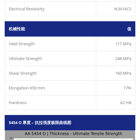
Electrical Resistivity
%34 IACS
机械性能
值
Yield Strength
117 MPa
Ultimate Strength
248 MPa
Shear Strength
160 MPa
Elongation A50 mm
17%
Hardness
62 HB
5454 O 厚度 – 抗拉强度极限曲线图