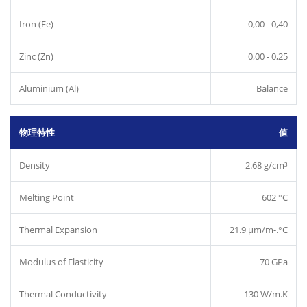
Iron (Fe)
0,00 - 0,40
Zinc (Zn)
0,00 - 0,25
Aluminium (Al)
Balance
物理特性
值
Density
2.68 g/cm³
Melting Point
602 °C
Thermal Expansion
21.9 µm/m-.°C
Modulus of Elasticity
70 GPa
Thermal Conductivity
130 W/m.K