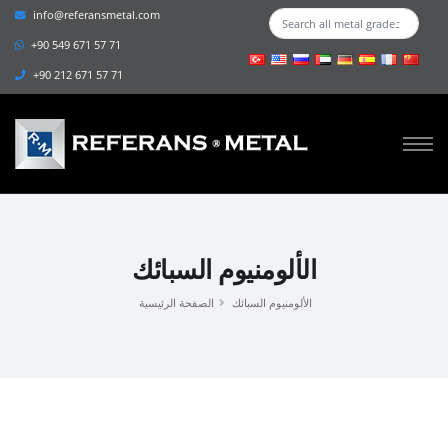
info@referansmetal.com
+90 549 671 57 71
+90 212 671 57 71
الألومنيوم السبائك
الألومنيوم السبائك
الصفحة الرئيسية