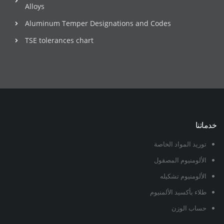
Alloys
Aluminum Temper Designations and Codes
TSE tolerances chart
خدماتنا
توريد المواد الخاصة
الألومنيوم المصقول
الألومنيوم تشكيله
طلاء بأكسيد الألمنيوم
حساب الوزن