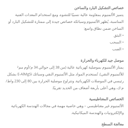
خصائص التشكيل البارد والساخن
يتميز الألمنيوم بمقاومة عالية نسبيًا للتشوه. ومع استخدام المعدات الفنية
المناسبة، يُظهر الألمنيوم وسبائكه خصائص جيدة إلى ممتازة للتشكيل البارد أو
الساخن ضمن نطاق واسع:
• البثق
• السحب
• الصب
موصل جيد للكهرباء والحرارة
يمتاز الألمنيوم بموصلية كهربائية عالية (من 38 إلى حوالي 34 م/أوم مم²
للألمنيوم النقي). تُستخدم المواد مثل الألمنيوم النقي وسبائك E-AlMgSi بشكل
رئيسي في الموصلات الكهربائية. وتتراوح موصلية الحرارة بين 80 إلى 230 واط/
م·ك، وهي أعلى بأربعة أضعاف من الحديد تقريبًا.
الخصائص المغناطيسية
الألمنيوم غير مغناطيسي – وهي خاصية مهمة في مجالات الهندسة الكهربائية
والإلكترونيات والهندسة الميكانيكية.
معالجة السطح