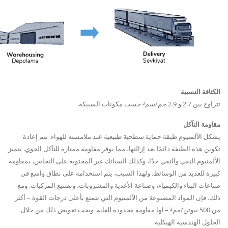
الكثافة النسبية
تتراوح بين 2.7 و 2.9 جم/سم³ حسب مكونات السبيكة.
مقاومة التآكل
يشكل الألمنيوم طبقة حماية سطحية طبيعية عند ملامسته للهواء. تتم إعادة
تكوين هذه الطبقة دائمًا بعد إزالتها، مما يوفر مقاومة ممتازة للتآكل الجوي. يتميز
الألمنيوم النقي والنقي جدًا، وكذلك السبائك غير المحتوية على النحاس، بمقاومة
كبيرة للعديد من الوسائط. ولهذا السبب، يتم استخدامه على نطاق واسع في
صناعات البناء والكيمياء، وصناعة الأغذية والمشروبات، وتصنيع المركبات. ومع
ذلك، فإن المواد المصنوعة من الألمنيوم التي تتمتع بأعلى درجات القوة – أكثر
من 500 نيوتن/مم² – لها مقاومة محدودة للغاية. ويجب تعويض ذلك من خلال
الحلول الهندسية الهيكلية.