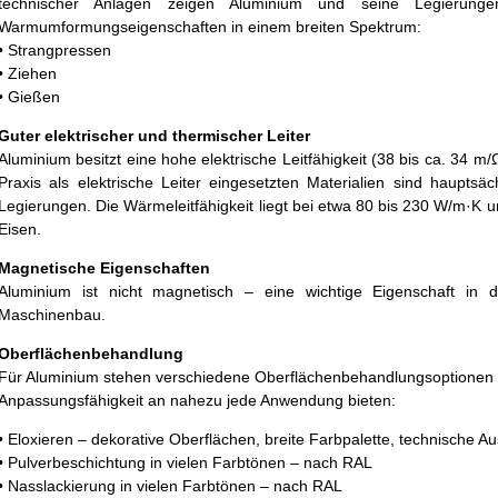
technischer Anlagen zeigen Aluminium und seine Legierung
Warmumformungseigenschaften in einem breiten Spektrum:
• Strangpressen
• Ziehen
• Gießen
Guter elektrischer und thermischer Leiter
Aluminium besitzt eine hohe elektrische Leitfähigkeit (38 bis ca. 34 m/
Praxis als elektrische Leiter eingesetzten Materialien sind hauptsä
Legierungen. Die Wärmeleitfähigkeit liegt bei etwa 80 bis 230 W/m·K u
Eisen.
Magnetische Eigenschaften
Aluminium ist nicht magnetisch – eine wichtige Eigenschaft in de
Maschinenbau.
Oberflächenbehandlung
Für Aluminium stehen verschiedene Oberflächenbehandlungsoptionen 
Anpassungsfähigkeit an nahezu jede Anwendung bieten:
• Eloxieren – dekorative Oberflächen, breite Farbpalette, technische A
• Pulverbeschichtung in vielen Farbtönen – nach RAL
• Nasslackierung in vielen Farbtönen – nach RAL