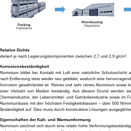
Relative Dichte
Variiert je nach Legierungskomponenten zwischen 2,7 und 2,9 g/cm³.
Korrosionsbeständigkeit
Aluminium bildet bei Kontakt mit Luft eine natürliche Schutzschicht 
nach Entfernung stets wieder neu gebildet, wodurch eine hervorragen
Korrosion gewährleistet ist. Reines und sehr reines Aluminium sowie 
einer Vielzahl von Medien beständig. Aus diesem Grund werden s
Chemieindustrie, der Lebensmittel- und Getränkeindustrie sowie im F
Aluminiumbasis mit den höchsten Festigkeitsklassen – über 500 N/mm
Beständigkeit auf. Dies muss durch konstruktive Lösungen ausgeglich
Eigenschaften der Kalt- und Warmumformung
Aluminium zeichnet sich durch eine relativ hohe Verformungsbeständi