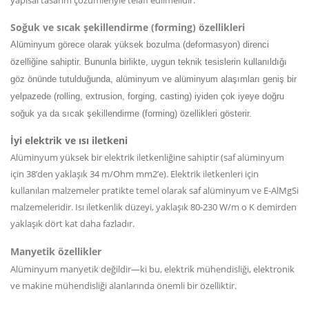
yapısal tasarım çözümleriyle telafi edilmelidir.
Soğuk ve sıcak şekillendirme (forming) özellikleri
Alüminyum görece olarak yüksek bozulma (deformasyon) direnci
özelliğine sahiptir. Bununla birlikte, uygun teknik tesislerin kullanıldığı
göz önünde tutulduğunda, alüminyum ve alüminyum alaşımları geniş bir
yelpazede (rolling, extrusion, forging, casting) iyiden çok iyeye doğru
soğuk ya da sıcak şekillendirme (forming) özellikleri gösterir.
İyi elektrik ve ısı iletkeni
Alüminyum yüksek bir elektrik iletkenliğine sahiptir (saf alüminyum
için 38’den yaklaşık 34 m/Ohm mm2’e). Elektrik iletkenleri için
kullanılan malzemeler pratikte temel olarak saf alüminyum ve E-AlMgSi
malzemeleridir. Isı iletkenlik düzeyi, yaklaşık 80-230 W/m o K demirden
yaklaşık dört kat daha fazladır.
Manyetik özellikler
Alüminyum manyetik değildir—ki bu, elektrik mühendisliği, elektronik
ve makine mühendisliği alanlarında önemli bir özelliktir.