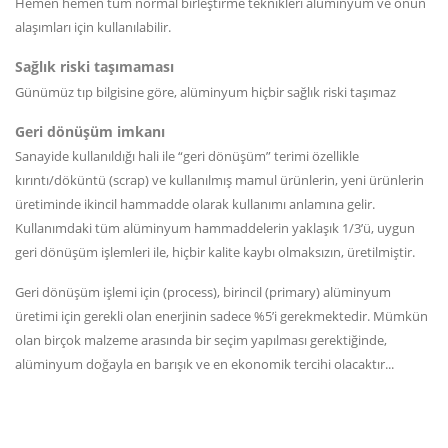
Hemen hemen tüm normal birleştirme teknikleri alüminyum ve onun
alaşımları için kullanılabilir.
Sağlık riski taşımaması
Günümüz tıp bilgisine göre, alüminyum hiçbir sağlık riski taşımaz
Geri dönüşüm imkanı
Sanayide kullanıldığı hali ile “geri dönüşüm” terimi özellikle
kırıntı/döküntü (scrap) ve kullanılmış mamul ürünlerin, yeni ürünlerin
üretiminde ikincil hammadde olarak kullanımı anlamına gelir.
Kullanımdaki tüm alüminyum hammaddelerin yaklaşık 1/3’ü, uygun
geri dönüşüm işlemleri ile, hiçbir kalite kaybı olmaksızın, üretilmiştir.
Geri dönüşüm işlemi için (process), birincil (primary) alüminyum
üretimi için gerekli olan enerjinin sadece %5’i gerekmektedir. Mümkün
olan birçok malzeme arasında bir seçim yapılması gerektiğinde,
alüminyum doğayla en barışık ve en ekonomik tercihi olacaktır...