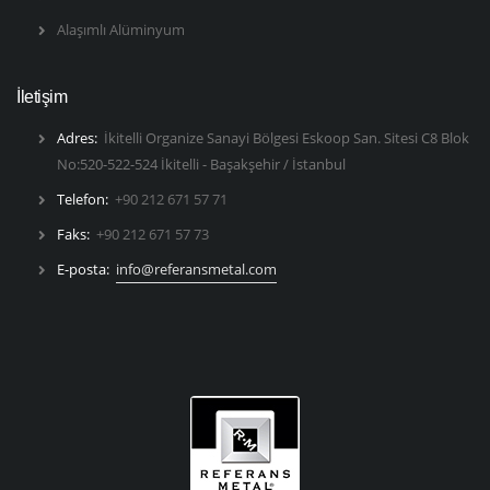
Alaşımlı Alüminyum
İletişim
Adres:
İkitelli Organize Sanayi Bölgesi Eskoop San. Sitesi C8 Blok
No:520-522-524 İkitelli - Başakşehir / İstanbul
Telefon:
+90 212 671 57 71
Faks:
+90 212 671 57 73
E-posta:
info@referansmetal.com