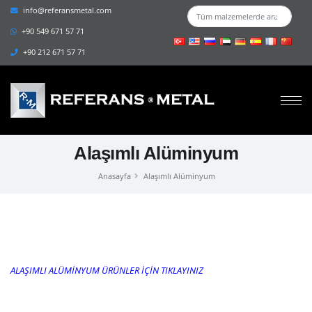
info@referansmetal.com
+90 549 671 57 71
+90 212 671 57 71
Alaşımlı Alüminyum
Anasayfa
Alaşımlı Alüminyum
ALAŞIMLI ALÜMİNYUM ÜRÜNLER İÇİN TIKLAYINIZ