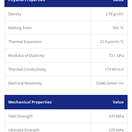
Density
2.78 g/cm³
Melting Point
502 °C
Thermal Expansion
22.9 µm/m.°C
Modulus of Elasticity
73.1 GPa
Thermal Conductivity
173 W/m.K
Electrical Resistivity
0,046 Ωmm² /m
Mechanical Properties
Value
Yield Strength
370 MPa
Ultimate Strength
370 MPa