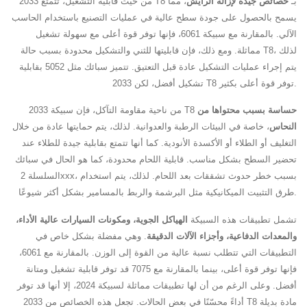
من حيث قابلية التشغيل، تتمتع 2033 T8 بـ
خصائص جيدة لإزالة الرايش
، مما
يسمح بالحصول على جودة سطح عالية في عمليات التصنيع باستخدام الحاسب
الآلي. بالمقارنة مع سبيكة 6061، فإنها توفر قوة أعلى مع سهولة تشغيل
مماثلة. ومع ذلك، فإن قابليتها للثني والتشكيل محدودة بسبب حالة T8، لذلك
يتم إجراء عمليات التشكيل عادة قبل التعتيق. تتميز سبائك مثل 5052 بقابلية
تشكيل أفضل، لكن 2033 T8 توفر قوة أعلى بكثير.
حساسة بسبب محتواها من
من ناحية مقاومة التآكل، فإن سبيكة 2033 T8
النحاس
، خاصة في البيئات الرطبة والعدوانية. لذلك، يتم حمايتها عادة من خلال
التغليف أو الطلاء أو الأكسدة الأنودية. كما أنها تتمتع بقابلية جيدة للطلاء عند
تحضير السطح بشكل مناسب. قابلية اللحام محدودة، كما هو الحال في سبائك
السلسلة 2xxx، بسبب خطر حدوث تشققات بعد اللحام. لذلك، يتم استخدام
طرق التثبيت الميكانيكية مثل البرشمة والربط بالمسامير بشكل أكثر شيوعًا.
تشمل تطبيقات هذه السبيكة
الهياكل الجوية، ومكونات السيارات عالية الأداء،
والمعدات الدفاعية، وأجزاء الآلات الدقيقة
. وهي مفضلة بشكل خاص في
التطبيقات التي تتطلب نسبة عالية من القوة إلى الوزن. بالمقارنة مع 6061،
فإنها توفر قوة أعلى، بينما بالمقارنة مع 7075 قد توفر قابلية تشغيل ومتانة
أفضل. وعلى الرغم من أن لها تطبيقات مماثلة لسبيكة 2024، إلا أنها قد توفر
أداءً محسّنًا في بعض الحالات. تجعل هذه الخصائص من 2033 T8 مادة بديلة