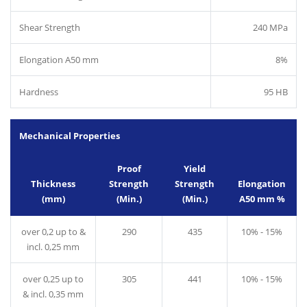
Shear Strength
240 MPa
Elongation A50 mm
8%
Hardness
95 HB
Mechanical Properties
Proof
Yield
Thickness
Strength
Strength
Elongation
(mm)
(Min.)
(Min.)
A50 mm %
over 0,2 up to &
290
435
10% - 15%
incl. 0,25 mm
over 0,25 up to
305
441
10% - 15%
& incl. 0,35 mm