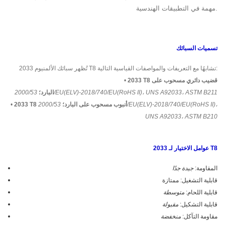
مهمة في التطبيقات الهندسية.
تسميات السبائك
تُظهر سبائك الألمنيوم 2033 T8 تشابهًا مع التعريفات والمواصفات القياسية التالية:
2033 T8 قضيب دائري مسحوب على
•
2000/53/EU(ELV)-2018/740/EU(RoHS II)، UNS A92033، ASTM B211
البارد؛
2033 T8 أنبوب مسحوب على البارد؛
2000/53/EU(ELV)-2018/740/EU(RoHS II)،
•
UNS A92033، ASTM B210
عوامل الاختيار لـ 2033 T8
المقاومة:
جيدة جدًا
قابلية التشغيل: ممتازة
قابلية اللحام:
متوسطة
قابلية التشكيل:
مقبولة
مقاومة التآكل:
منخفضة