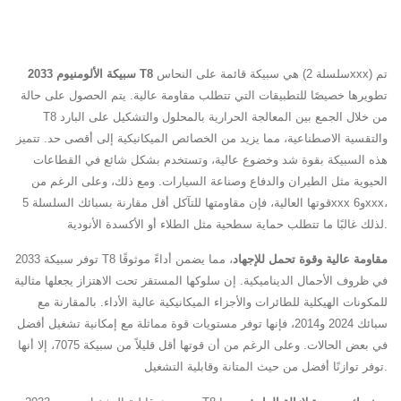
هي سبيكة قائمة على النحاس (سلسلة 2xxx) تم
سبيكة الألومنيوم 2033 T8
تطويرها خصيصًا للتطبيقات التي تتطلب مقاومة عالية. يتم الحصول على حالة
T8 من خلال الجمع بين المعالجة الحرارية بالمحلول والتشكيل على البارد
والتقسية الاصطناعية، مما يزيد من الخصائص الميكانيكية إلى أقصى حد. تتميز
هذه السبيكة بقوة شد وخضوع عالية، وتستخدم بشكل شائع في القطاعات
الحيوية مثل الطيران والدفاع وصناعة السيارات. ومع ذلك، وعلى الرغم من
قوتها العالية، فإن مقاومتها للتآكل أقل مقارنة بسبائك السلسلة 5xxx و6xxx،
لذلك غالبًا ما تتطلب حماية سطحية مثل الطلاء أو الأكسدة الأنودية.
مقاومة عالية وقوة تحمل للإجهاد
، مما يضمن أداءً موثوقًا
توفر سبيكة 2033 T8
في ظروف الأحمال الديناميكية. إن سلوكها المستقر تحت الاهتزاز يجعلها مثالية
للمكونات الهيكلية للطائرات والأجزاء الميكانيكية عالية الأداء. بالمقارنة مع
سبائك 2024 و2014، فإنها توفر مستويات قوة مماثلة مع إمكانية تشغيل أفضل
في بعض الحالات. وعلى الرغم من أن قوتها أقل قليلاً من سبيكة 7075، إلا أنها
توفر توازنًا أفضل من حيث المتانة وقابلية التشغيل.