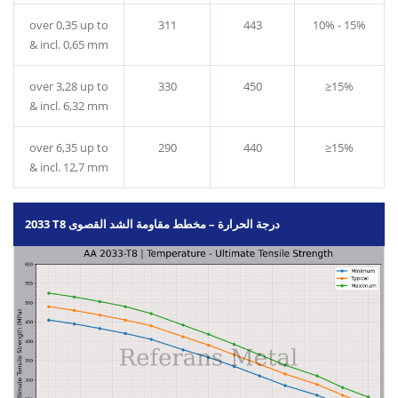
over 0,35 up to
311
443
10% - 15%
& incl. 0,65 mm
over 3,28 up to
330
450
≥15%
& incl. 6,32 mm
over 6,35 up to
290
440
≥15%
& incl. 12,7 mm
2033 T8 درجة الحرارة – مخطط مقاومة الشد القصوى