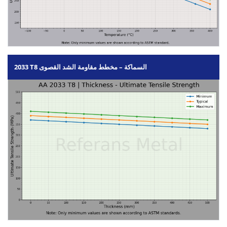
2033 T8 السماكة – مخطط مقاومة الشد القصوى