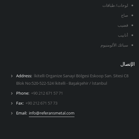
لوحات/ طباقات
صاج
قضيب
أنابيب
سبائك الألومنيوم
الإتصال
Address:
İkitelli Organize Sanayi Bölgesi Eskoop San. Sitesi C8
Blok No:520-522-524 İkitelli - Başakşehir / İstanbul
Phone:
+90 212 671 57 71
Fax:
+90 212 671 57 73
Email:
info@referansmetal.com