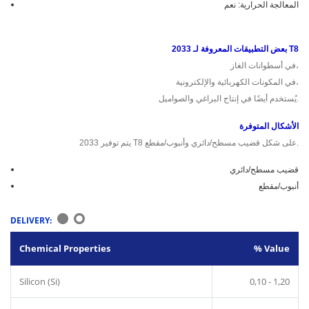
المعالجة الحرارية: نعم
بعض التطبيقات المعروفة لـ 2033 T8
في أسطوانات الغاز،
في المكونات الكهربائية والإلكترونية،
يُستخدم أيضًا في إنتاج البراغي والصواميل.
الأشكال المتوفرة
يتم توفير 2033 T8 على شكل قضيب مسطح/دائري وأنبوب/مقطع.
قضيب مسطح/دائري
أنبوب/مقطع
DELIVERY:
Chemical Properties
% Value
Silicon (Si)
0,10 - 1,20