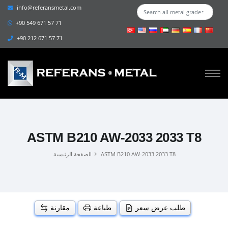
info@referansmetal.com
+90 549 671 57 71
+90 212 671 57 71
ASTM B210 AW-2033 2033 T8
ASTM B210 AW-2033 2033 T8
الصفحة الرئيسية
طلب عرض سعر
طباعة
مقارنة