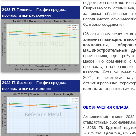
подготовке поверхности он
Свариваемость ограничена, 
2033 T8 Толщина – График предела
за риска образования т
прочности при растяжении
используются механические 
болтовые соединения.
Области применения это
элементы авиации, высо
компоненты, оборо
машиностроительные де
применениях, где требует
массе. По сравнению с 6
прочность, а по сравнени
вязкость. Хотя он имеет 
2024, в некоторых слу
2033 T8 Диаметр – График предела
оптимизированные характе
важным альтернативным ма
прочности при растяжении
ОБОЗНАЧЕНИЯ СПЛАВА
Алюминиевый сплав 2033
стандартными обозначениями
•
2033 T8 Круглый пруток
2018/740/EU (RoHS II), UNS A