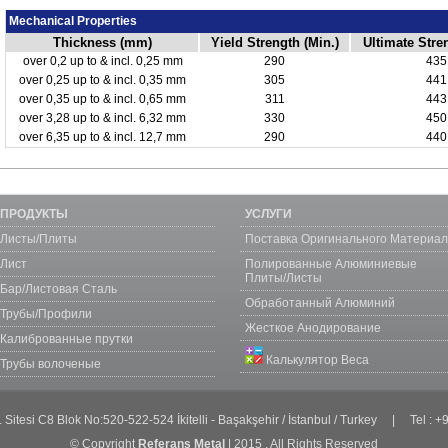
Mechanical Properties
Thickness (mm)
Yield Strength (Min.)
Ultimate Stre
over 0,2 up to & incl. 0,25 mm
290
435
over 0,25 up to & incl. 0,35 mm
305
441
over 0,35 up to & incl. 0,65 mm
311
443
over 3,28 up to & incl. 6,32 mm
330
450
over 6,35 up to & incl. 12,7 mm
290
440
ПРОДУКТЫ
УСЛУГИ
Листы/Плиты
Поставка Оригинального Материа
Лист
Полированные Алюминиевые
Плиты/Листы
Бар/Листовая Сталь
Обработанный Алюминий
Трубы/Профили
Жесткое Анодирование
Калиброванные прутки
Калькулятор Веса
Трубы волоченые
. Sitesi C8 Blok No:520-522-524 İkitelli - Başakşehir / İstanbul / Turkey | Tel :
© Copyright
Referans Metal
| 2015 . All Rights Reserved