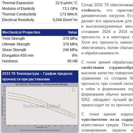
Thermal Expansion
22.9 µm/m.°C
Сплав 2033 T8 обеспечива
Modulus of Elasticity
73.1 GPa
стойкость
, что гаранти
Thermal Conductivity
173 W/m.K
динамических нагрузок. Ег
Electrical Resistivity
0,046 Ωmm² /m
делает его идеальным для
и высоконагруженных мех
сплавами 2024 и 2014 он
Mechanical Properties
Value
прочности, а в некоторых
Yield Strength
370 MPa
Хотя его прочность немно
Ultimate Strength
370 MPa
обеспечивать более сбалан
Shear Strength
240 MPa
и обрабатываемости.
Elongation A50 mm
8%
Hardness
95 HB
С точки зрения обрабатыв
свойствами стружкообра
высокое качество поверхнос
2033 T8 Температура – График предела
сравнению со сплавом 6
прочности при растяжении
прочность при схожей легко
к гибке и формованию огр
формование обычно выполн
5052, обладают лучшей фо
превосходит их по прочност
С точки зрения корроз
чувствителен из-за соде
агрессивных средах. Поэт
плакирования, окраски 