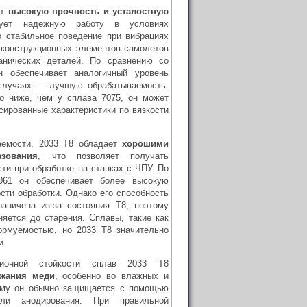
ет
высокую прочность и усталостную
рует надежную работу в условиях
о стабильное поведение при вибрациях
 конструкционных элементов самолетов
анических деталей. По сравнению со
 обеспечивает аналогичный уровень
 случаях — лучшую обрабатываемость.
го ниже, чем у сплава 7075, он может
сированные характеристики по вязкости
аемости, 2033 T8 обладает
хорошими
зования
, что позволяет получать
ти при обработке на станках с ЧПУ. По
061 он обеспечивает более высокую
сти обработки. Однако его способность
аничена из-за состояния T8, поэтому
яется до старения. Сплавы, такие как
рмуемостью, но 2033 T8 значительно
и.
ионной стойкости сплав 2033 T8
ржания меди
, особенно во влажных и
ому он обычно защищается с помощью
или анодирования. При правильной