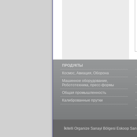
ПРОДУКТЫ
Космос, Авиация, Оборона
Машинное оборудование,
Робототехника, пресс-формы
Общая промышленность
Калиброванные прутки
İkitelli Organize Sanayi Bölgesi Eskoop San