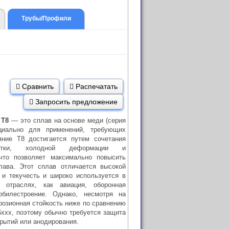
Трубы/Профили
Сравнить
Распечатать
Запросить предложение
 T8
— это сплав на основе меди (серия
ециально для применений, требующих
яние T8 достигается путем сочетания
аботки, холодной деформации и
 что позволяет максимально повысить
лава. Этот сплав отличается высокой
 и текучесть и широко используется в
 отраслях, как авиация, оборонная
билестроение. Однако, несмотря на
розионная стойкость ниже по сравнению
6xxx, поэтому обычно требуется защита
рытий или анодирования.