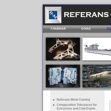
ГЛАВНАЯ
О НAC
П
Referans Metal Catalog
Comparatiive Tolerances for
Extrusions and Cold Drawn