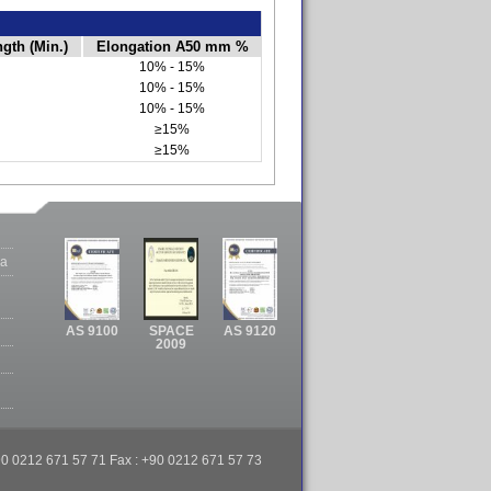
ngth (Min.)
Elongation A50 mm %
10% - 15%
10% - 15%
10% - 15%
≥15%
≥15%
ла
AS 9100
SPACE
AS 9120
2009
 +90 0212 671 57 71 Fax : +90 0212 671 57 73