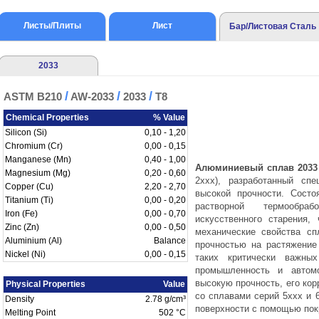
Листы/Плиты
Лист
Бар/Листовая Сталь
2033
/
/
/
ASTM B210
AW-2033
2033
T8
Chemical Properties
% Value
Silicon (Si)
0,10 - 1,20
Chromium (Cr)
0,00 - 0,15
Manganese (Mn)
0,40 - 1,00
Алюминиевый сплав 2033
Magnesium (Mg)
0,20 - 0,60
2xxx), разработанный сп
Copper (Cu)
2,20 - 2,70
высокой прочности. Состо
Titanium (Ti)
0,00 - 0,20
растворной термообр
Iron (Fe)
0,00 - 0,70
искусственного старения,
Zinc (Zn)
0,00 - 0,50
механические свойства сп
Aluminium (Al)
Balance
прочностью на растяжение
Nickel (Ni)
0,00 - 0,15
таких критически важных
промышленность и автомо
высокую прочность, его кор
Physical Properties
Value
со сплавами серий 5xxx и 
Density
2.78 g/cm³
поверхности с помощью пок
Melting Point
502 °C