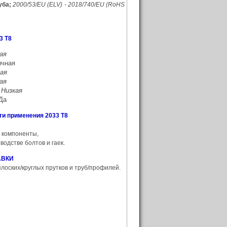
уба;
2000/53/EU (ELV) - 2018/740/EU (RoHS
3 T8
ая
ичная
ая
ая
:
Низкая
Да
ти применения 2033 T8
 компоненты,
водстве болтов и гаек.
АВКИ
плоских/круглых прутков и труб/профилей.