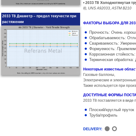
•
2033 T8 Холоднотянутая тр
II), UNS A92033, ASTM B210
2033 T8 Диаметр – предел текучести при
растяжении
ФАКТОРЫ ВЫБОРА ДЛЯ 203
Прочность:
Очень хорош
Обрабатываемость: Отл
Свариваемость:
Умеренн
Формуемость:
Приемлем
Коррозионная стойкость
Термическая обработка: 
Некоторые известные облас
Газовые баллоны,
Электрические и электронные
Также используется при произ
ДОСТУПНЫЕ ФОРМЫ ПОСТ
2033 T8 поставляется в виде 
Плоский/круглый пруток
Труба/профиль
DELIVERY: