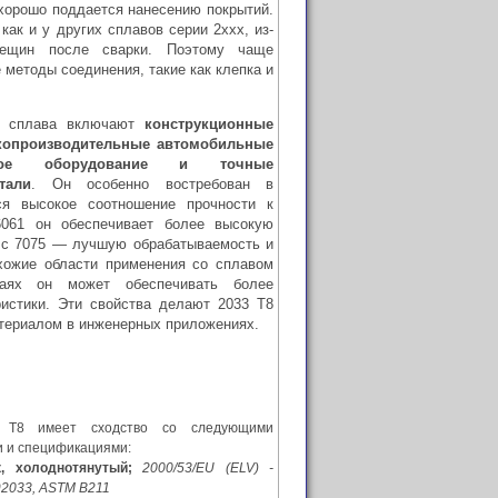
 хорошо поддается нанесению покрытий.
как и у других сплавов серии 2xxx, из-
рещин после сварки. Поэтому чаще
методы соединения, такие как клепка и
го сплава включают
конструкционные
копроизводительные автомобильные
нное оборудование и точные
тали
. Он особенно востребован в
ся высокое соотношение прочности к
061 он обеспечивает более высокую
ю с 7075 — лучшую обрабатываемость и
схожие области применения со сплавом
чаях он может обеспечивать более
ристики. Эти свойства делают 2033 T8
териалом в инженерных приложениях.
 T8 имеет сходство со следующими
 и спецификациями:
, холоднотянутый;
2000/53/EU (ELV) -
92033, ASTM B211