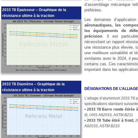
d’assemblage mécanique tell
2033 T8 Épaisseur – Graphique de la
préférées.
résistance ultime à la traction
Les domaines d’application
aéronautiques, les compo
les équipements de déf
précision
. Il est particuli
nécessitant un rapport résist
une résistance plus élevée, ta
une meilleure usinabilité et t
similaires avec le 2024, il p
certains cas. Ces caractéristi
important dans les application
2033 T8 Diamètre – Graphique de la
DÉSIGNATIONS DE L’ALLIAGE
résistance ultime à la traction
L’alliage d’aluminium 2033 T8 pr
spécifications standard suivante
•
2033 T8 Barre ronde étirée à 
II), UNS A92033, ASTM B211
•
2033 T8 Tube étiré à froid;
2
A92033, ASTM B210