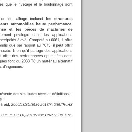
es que le rivetage et le boulonnage sont
 de cet alliage incluent
les structures
sants automobiles haute performance,
ense et les pièces de machines de
èrement privilégié dans les applications
ance/poids élevé. Comparé au 6061, il offre
ndis que par rapport au 7075, il peut offrir
énacité. Bien qu’il partage des applications
eut offrir des performances optimisées dans
ques font du 2033 T8 un matériau alternatif
s d’ingénierie.
ésente des similitudes avec les définitions et
s :
froid;
2000/53/EU(ELV)-2018/740/EU(RoHS
000/53/EU(ELV)-2018/740/EU(RoHS II), UNS