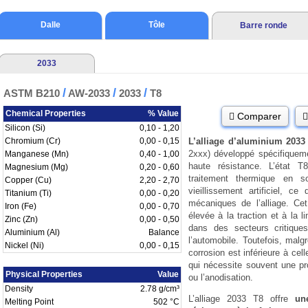
Dalle
Tôle
Barre ronde
2033
/
/
/
ASTM B210
AW-2033
2033
T8
Chemical Properties
% Value
Comparer
Silicon (Si)
0,10 - 1,20
Chromium (Cr)
0,00 - 0,15
L’alliage d’aluminium 2033
2xxx) développé spécifiqueme
Manganese (Mn)
0,40 - 1,00
haute résistance. L’état 
Magnesium (Mg)
0,20 - 0,60
traitement thermique en s
Copper (Cu)
2,20 - 2,70
vieillissement artificiel, c
Titanium (Ti)
0,00 - 0,20
mécaniques de l’alliage. Cet
Iron (Fe)
0,00 - 0,70
élevée à la traction et à la li
Zinc (Zn)
0,00 - 0,50
dans des secteurs critiques
Aluminium (Al)
Balance
l’automobile. Toutefois, malg
Nickel (Ni)
0,00 - 0,15
corrosion est inférieure à cel
qui nécessite souvent une p
Physical Properties
Value
ou l’anodisation.
Density
2.78 g/cm³
L’alliage 2033 T8 offre
un
Melting Point
502 °C