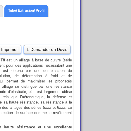
Tube/ Extrusion/ Profil
Imprimer
Demander un Devis
 T8
est un alliage à base de cuivre (série
nt pour des applications nécessitant une
T8 est obtenu par une combinaison de
olution, de déformation à froid et de
e qui permet de maximiser les propriétés
 alliage se distingue par une résistance
mite d’élasticité, et il est largement utilisé
 tels que l’aéronautique, la défense et
ré sa haute résistance, sa résistance à la
le des alliages des séries 5xxx et 6xxx, ce
rotection de surface comme le revêtement
e haute résistance et une excellente