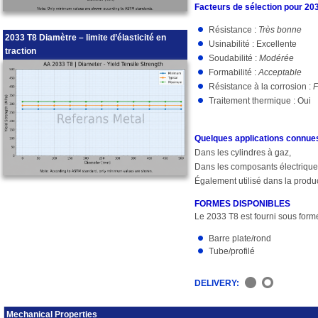
Facteurs de sélection pour 20
Résistance :
Très bonne
2033 T8 Diamètre – limite d’élasticité en
Usinabilité : Excellente
traction
Soudabilité :
Modérée
Formabilité :
Acceptable
Résistance à la corrosion :
F
Traitement thermique : Oui
Quelques applications connue
Dans les cylindres à gaz,
Dans les composants électriques
Également utilisé dans la produ
FORMES DISPONIBLES
Le 2033 T8 est fourni sous forme
Barre plate/rond
Tube/profilé
DELIVERY:
Mechanical Properties