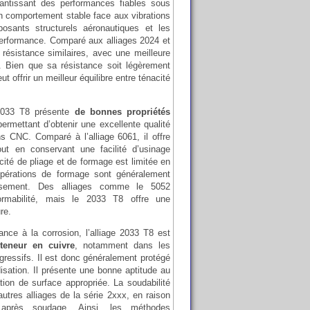
rantissant des performances fiables sous
 comportement stable face aux vibrations
osants structurels aéronautiques et les
erformance. Comparé aux alliages 2024 et
 résistance similaires, avec une meilleure
s. Bien que sa résistance soit légèrement
eut offrir un meilleur équilibre entre ténacité
 2033 T8 présente
de bonnes propriétés
permettant d’obtenir une excellente qualité
s CNC. Comparé à l’alliage 6061, il offre
out en conservant une facilité d’usinage
cité de pliage et de formage est limitée en
 opérations de formage sont généralement
lissement. Des alliages comme le 5052
ormabilité, mais le 2033 T8 offre une
re.
nce à la corrosion, l’alliage 2033 T8 est
teneur en cuivre
, notamment dans les
ressifs. Il est donc généralement protégé
isation. Il présente une bonne aptitude au
ion de surface appropriée. La soudabilité
utres alliages de la série 2xxx, en raison
 après soudage. Ainsi, les méthodes