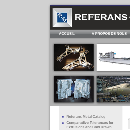
ACCUEIL
A PROPOS DE NOUS
Referans Metal Catalog
Comparatiive Tolerances for
Extrusions and Cold Drawn