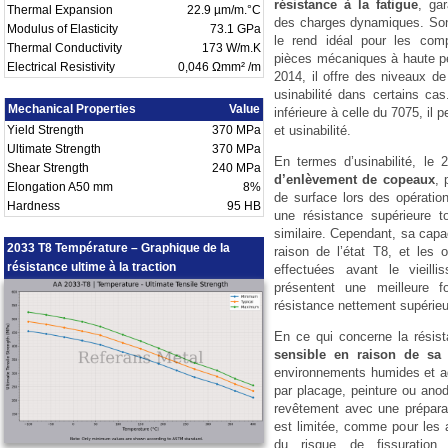
résistance à la fatigue
, ga
Thermal Expansion
22.9 µm/m.°C
des charges dynamiques. Son
Modulus of Elasticity
73.1 GPa
le rend idéal pour les comp
Thermal Conductivity
173 W/m.K
pièces mécaniques à haute p
Electrical Resistivity
0,046 Ωmm² /m
2014, il offre des niveaux de
usinabilité dans certains ca
Mechanical Properties
Value
inférieure à celle du 7075, il p
Yield Strength
370 MPa
et usinabilité.
Ultimate Strength
370 MPa
En termes d’usinabilité, le
Shear Strength
240 MPa
d’enlèvement de copeaux
, 
Elongation A50 mm
8%
de surface lors des opération
Hardness
95 HB
une résistance supérieure t
similaire. Cependant, sa capa
2033 T8 Température – Graphique de la
raison de l’état T8, et les
résistance ultime à la traction
effectuées avant le vieil
présentent une meilleure f
résistance nettement supérieu
En ce qui concerne la résista
sensible en raison de sa 
environnements humides et ag
par placage, peinture ou anod
revêtement avec une préparat
est limitée, comme pour les a
du risque de fissuration