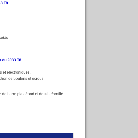
33 T8
aible
s du 2033 T8
 et électroniques,
ction de boulons et écrous.
 de barre plate/rond et de tube/profilé.