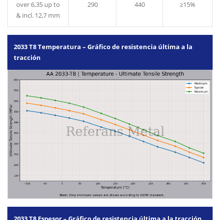
over 6,35 up to
290
440
≥15%
& incl. 12,7 mm
2033 T8 Temperatura – Gráfico de resistencia última a la
tracción
2033 T8 Espesor – Gráfico de resistencia última a la tracción