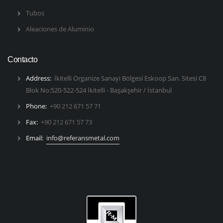
Tubos
Aleaciones de Aluminio
Contacto
Address:
İkitelli Organize Sanayi Bölgesi Eskoop San. Sitesi C8
Blok No:520-522-524 İkitelli - Başakşehir / İstanbul
Phone:
+90 212 671 57 71
Fax:
+90 212 671 57 73
Email:
info@referansmetal.com