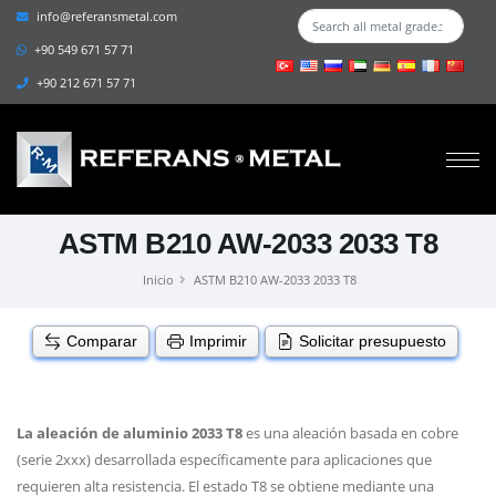
info@referansmetal.com
+90 549 671 57 71
+90 212 671 57 71
ASTM B210 AW-2033 2033 T8
Inicio
ASTM B210 AW-2033 2033 T8
Comparar
Imprimir
Solicitar presupuesto
La aleación de aluminio 2033 T8
es una aleación basada en cobre
(serie 2xxx) desarrollada específicamente para aplicaciones que
requieren alta resistencia. El estado T8 se obtiene mediante una