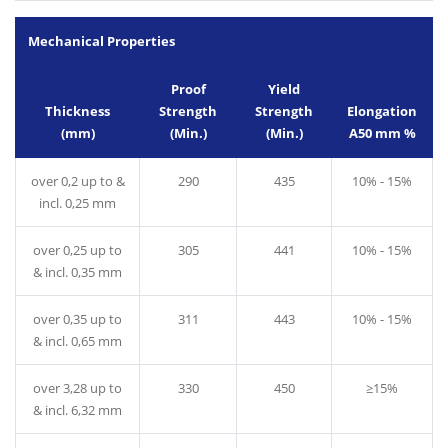
Mechanical Properties
Proof
Yield
Thickness
Strength
Strength
Elongation
(mm)
(Min.)
(Min.)
A50 mm %
over 0,2 up to &
290
435
10% - 15%
incl. 0,25 mm
over 0,25 up to
305
441
10% - 15%
& incl. 0,35 mm
over 0,35 up to
311
443
10% - 15%
& incl. 0,65 mm
over 3,28 up to
330
450
≥15%
& incl. 6,32 mm