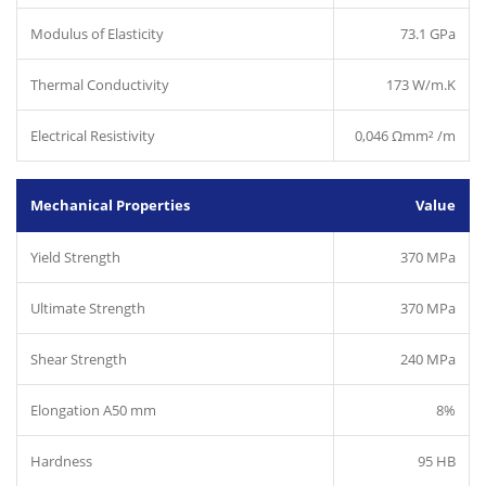
Modulus of Elasticity
73.1 GPa
Thermal Conductivity
173 W/m.K
Electrical Resistivity
0,046 Ωmm² /m
Mechanical Properties
Value
Yield Strength
370 MPa
Ultimate Strength
370 MPa
Shear Strength
240 MPa
Elongation A50 mm
8%
Hardness
95 HB